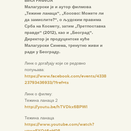
БИОГРАФИЈА
Малагурски је и аутор филмова
„Тежине ланаца“, „Косово: Можете ли
да замислите?“, о људским правима
Срба на Космету, затим „Претпоставка
правде“ (2012), као и „Београд“.
Директор је продуцентске куће
Малагурски Синема, тренутно живи и
ради у Београду.
Линк о догађају који се редовно
попуњава:
https://www.facebook.com/events/4338
23793436933/?fref=ts
Линк о филму:
Тежина ланацa 2
http://youtu.be/hTVDkx6BPWI
Тежина ланаца
https://www.youtube.com/watch?
v=waEYQ46gH08