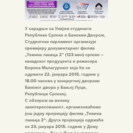
У сарадњи са Унијом студената
Републике Српске и Банским Двором,
Студентски парламент организује
премијеру документарног филма
„Тежина ланаца 2″ (123 мин) српско –
канадског продуцента и режисера
Бориса Малагурског која ће се
одржати 22. јануара 2015. године у
18.00 часова у концертној дворани
Банског двора у Бањој Луци,
Републици Српској.
С обзиром на велику
заинтересованост, организоваћемо
још једну пројекцију филма „Тежина
ланаца 2“. Друга пројекција одржаће
се 23. јануара 2015. године у Дому