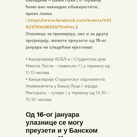
омладине – Бања Лука ( о термину
ћемо вас накнадно обавијестити,
преко линка
:
https://www.facebook.com/events/433
823793436933/?fref=ts
)
Улазнице за премијеру, као и за другу
пројекцију, можете преузети од 15-ог
јануара на следећим мјестима:
• Канцеларија КСБЛ-а ( Студентски дом
Никола Тесла – павиљон 1 ) у термину од
11-13 часова
• Канцеларија Студентског парламента
Универзитета у Бањој Луци ( зграда
Ректората – сутерн ) у термину од 13:30 –
15:30 часова.
Од 16-ог јануара
улазнице се могу
преузети и у Банском