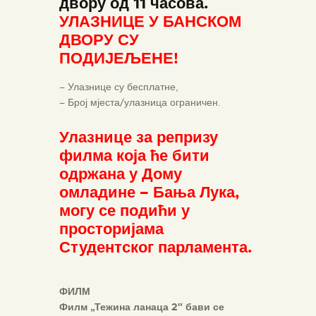
двору од 11 часова.
УЛАЗНИЦЕ У БАНСКОМ
ДВОРУ СУ
ПОДИЈЕЉЕНЕ!
– Улазнице су бесплатне,
– Број мјеста/улазница ограничен.
Улазнице за репризу
филма која ће бити
одржана у Дому
омладине – Бања Лука,
могу се подићи у
просторијама
Студентског парламента.
ФИЛМ
Филм „Тежина ланаца 2″ бави се