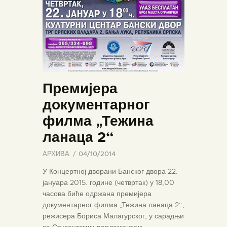
Премијера
документарног
филма „Тежина
ланаца 2“
АРХИВА
04/10/2014
У Концертној дворани Банског двора 22.
јануара 2015. године (четвртак) у 18,00
часова биће одржана премијера
документарног филма „Тежина ланаца 2“,
режисера Бориса Малагурског, у сарадњи
са Студентским парламентом.