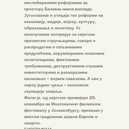
неолибералним реформама на
простору Балкана након распада
Југославије и утицаја тих реформи на
економију, медије, војску, културу,
образовање и политику. Уз
ексклузивне интервјуе са свјетски
признатим стручњацима, говори о
распродатим и опљачканим
предузећима, корумпираним локалним
политичарима, фиктивним
трибуналима, деструктивним страним
инвеститорима и разноразним
економско – војним савезима. А све у
сврху једног циља – економске
окупације земаља.
Филм је, од свјетске премијере 20.
новембра на Монтекасино филмском
фестивалу у Јоханезбургу, приказан у
многим градовима широм Европе и
свијета.