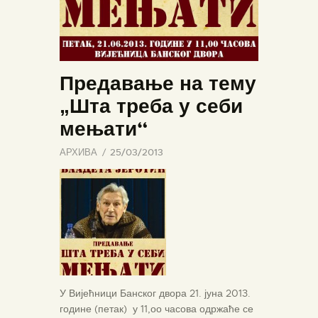
Предавање на тему
„Шта треба у себи
мењати“
АРХИВА
25/03/2013
У Вијећници Банског двора 21. јуна 2013.
године (петак) у 11,оо часова одржаће се