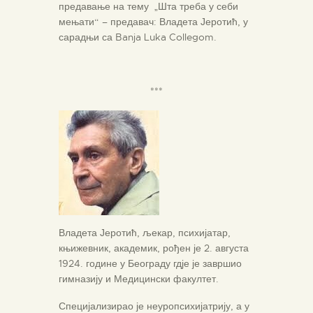
предавање на тему „Шта треба у себи
мењати“ – предавач: Владета Јеротић, у
сарадњи са Banja Luka Collegom.
***
Владета Јеротић, љекар, психијатар,
књижевник, академик, рођен је 2. августа
1924. године у Београду гдје је завршио
гимназију и Медицински факултет.
Специјализирао је неуропсихијатрију, а у