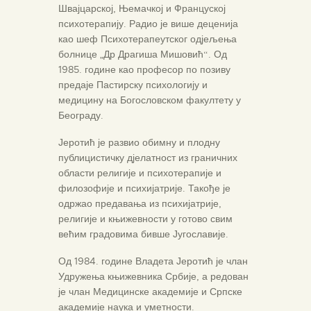
Швајцарској, Њемачкој и Француској
психотерапију. Радио је више деценија
као шеф Психотерапеутског одјељења
болнице „Др Драгиша Мишовић“. Од
1985. године као професор по позиву
предаје Пастирску психологију и
медицину на Богословском факултету у
Београду.
Јеротић је развио обимну и плодну
публицистичку дјелатност из граничних
области религије и психотерапије и
филозофије и психијатрије. Такође је
одржао предавања из психијатрије,
религије и књижевности у готово свим
већим градовима бивше Југославије.
Од 1984. године Владета Јеротић је члан
Удружења књижевника Србије, а редован
је члан Медицинске академије и Српске
академије наука и уметности.