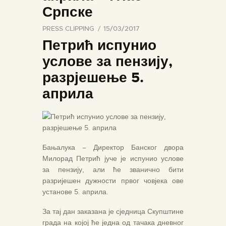
Српске
PRESS CLIPPING
15/03/2017
Петрић испунио
услове за пензију,
разрјешење 5.
априла
Бањалука – Директор Банског двора
Милорад Петрић јуче је испунио услове
за пензију, али ће званично бити
разријешен дужности првог човјека ове
установе 5. априла.
За тај дан заказана је сједница Скупштине
града на којој ће једна од тачака дневног