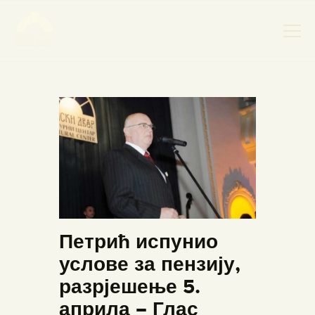
НАСЛОВНА
НОВОСТИ
НАЈАВА ДОГАЂАЈА
БАНСКИ ДВОР
ФОТОГРАФИЈЕ
ВИДЕО
Петрић испунио
КОНТАКТ
услове за пензију,
разрјешење 5.
априла – Глас