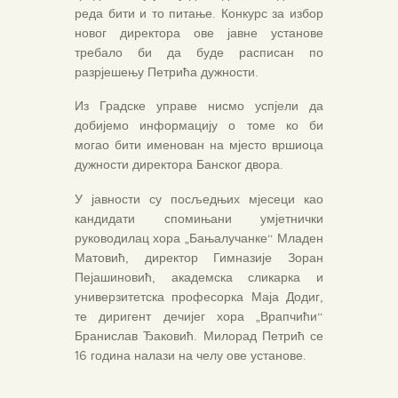
реда бити и то питање. Конкурс за избор
новог директора ове јавне установе
требало би да буде расписан по
разрјешењу Петрића дужности.
Из Градске управе нисмо успјели да
добијемо информацију о томе ко би
могао бити именован на мјесто вршиоца
дужности директора Банског двора.
У јавности су посљедњих мјесеци као
кандидати спомињани умјетнички
руководилац хора „Бањалучанке“ Младен
Матовић, директор Гимназије Зоран
Пејашиновић, академска сликарка и
универзитетска професорка Маја Додиг,
те диригент дечијег хора „Врапчићи“
Бранислав Ђаковић. Милорад Петрић се
16 година налази на челу ове установе.