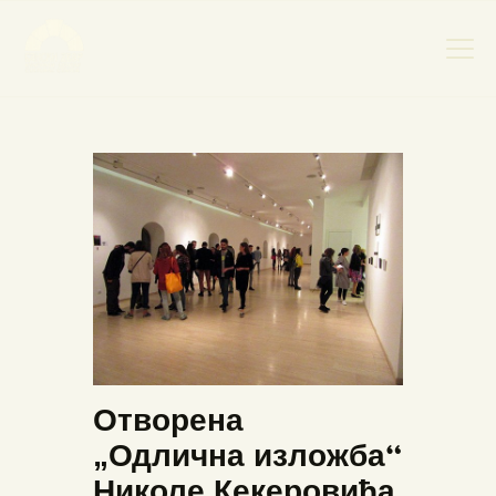
НАСЛОВНА
НОВОСТИ
НАЈАВА ДОГАЂАЈА
БАНСКИ ДВОР
ФОТОГРАФИЈЕ
ВИДЕО
КОНТАКТ
Отворена
„Одлична изложба“
Николе Кекеровића