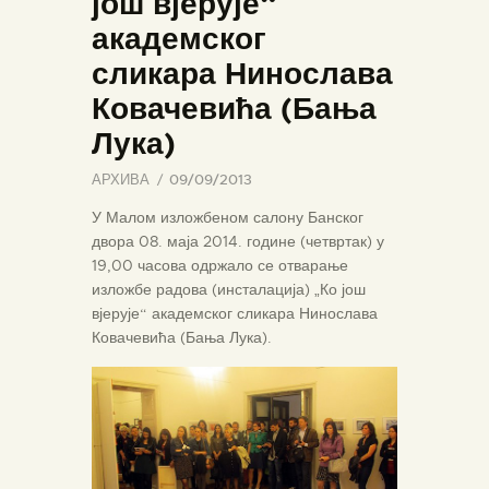
још вјерује“
академског
сликара Нинослава
Ковачевића (Бања
Лука)
АРХИВА
09/09/2013
У Малом изложбеном салону Банског
двора 08. маја 2014. године (четвртак) у
19,00 часова одржало се отварање
изложбе радова (инсталација) „Ко још
вјерује“ академског сликара Нинослава
Ковачевића (Бања Лука).