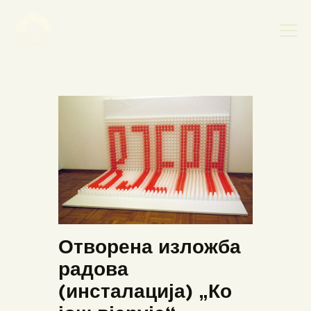
НАСЛОВНА
НОВОСТИ
НАЈАВА ДОГАЂАЈА
БАНСКИ ДВОР
ФОТОГРАФИЈЕ
ВИДЕО
КОНТАКТ
Отворена изложба
радова
(инсталација) „Ко