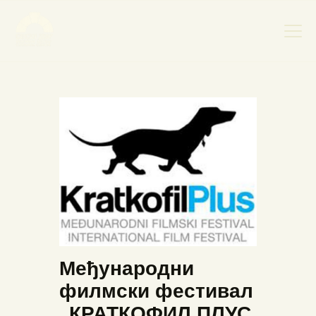
НАСЛОВНА
НОВОСТИ
НАЈАВА ДОГАЂАЈА
БАНСКИ ДВОР
ФОТОГРАФИЈЕ
ВИДЕО
КОНТАКТ
Међународни
филмски фестивал
„КРАТКОФИЛ ПЛУС