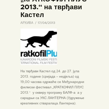
2013.“ на тврђави
Кастел
АРХИВА
17/04/2013
На тврђави Кастел од 24. до 27. јула
2013. године (сријада – недјеља) од
19,00 часова одржаће се Међународни
филмски фестивал „КРАТКОФИЛ ПЛУС
2013.“ у оквиру програму БАЛФ-а а у
сарадњи са УКС ЛАНТЕРНА (Удружење
креативних стваралаца Лантерна).