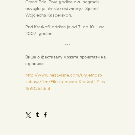
Grand Prix. Prve godine ovu nagradu
osvojilo je filmsko ostvarenje „Sjeme“
Wojciecha Kasperskog.
Prvi Kratkofil održan je od 7. do 10. juna
2007. godine.
***
Више о фестивалу можете прочитати на
страници:
http://www.nezavisne.com/umjetnost-
zabava/film/Fikcija-otvara-Kratkofil-Plus-
199025.html