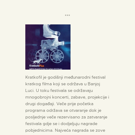
***
Kratkofil je godišnji međunarodni festival
kratkog filma koji se održava u Banjoj
Luci. U toku festivala se održavaju
mnogobrojni koncerti, zabave, projekcije i
drugi događaji. Veče prije početka
programa održava se otvaranje dok je
posljednje veče rezervisano za zatvaranje
festivala gdje se i dodjeljuju nagrade
pobjednicima. Najveća nagrada se zove