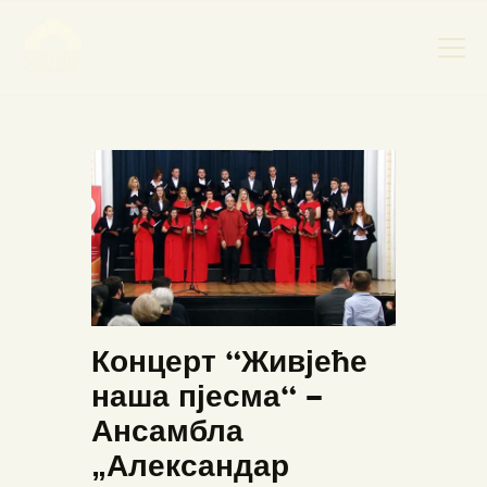
НАСЛОВНА
НОВОСТИ
НАЈАВА ДОГАЂАЈА
БАНСКИ ДВОР
ФОТОГРАФИЈЕ
ВИДЕО
Концерт “Живјеће
КОНТАКТ
наша пјесма“ –
Ансамбла
„Александар