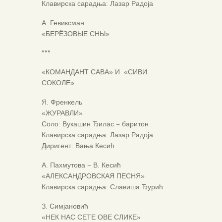
Клавирска сарадња: Лазар Радоја
А. Гевиксман
«БЕРЁЗОВЫЕ СНЫ»
***
«КОМАНДАНТ САВА» И «СИВИ
СОКОЛЕ»
Я. Френкель
«ЖУРАВЛИ»
Соло: Вукашин Ђилас – баритон
Клавирска сарадња: Лазар Радоја
Диригент: Вања Кесић
А. Пахмутова – В. Кесић
«АЛЕКСАНДРОВСКАЯ ПЕСНЯ»
Клавирска сарадња: Славиша Ђурић
З. Симјановић
«НЕК НАС СЕТЕ ОВЕ СЛИКЕ»