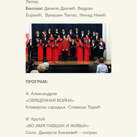
Лепир,
Басови:
Данило Данчић, Ведран
Бојанић, Вукашин Ђилас, Ненад Никић
ПРОГРАМ:
А. Александров
«СВЯЩЕННАЯ ВОЙНА»
Клавирска сарадња: Славиша Ђурић
И. Крутой
«ВО ИМЯ ПАВШИХ И ЖИВЫХ»
Соло: Данијела Кнежевић – сопран