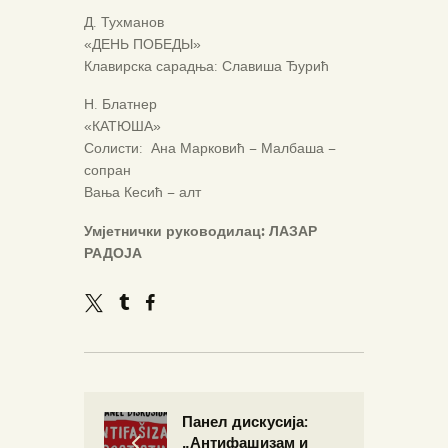
Д. Тухманов
«ДЕНЬ ПОБЕДЫ»
Клавирска сарадња: Славиша Ђурић
Н. Блатнер
«КАТЮША»
Солисти: Ана Марковић – Малбаша –
сопран
Вања Кесић – алт
Умјетнички руководилац: ЛАЗАР
РАДОЈА
Панел дискусија:
„Антифашизам и