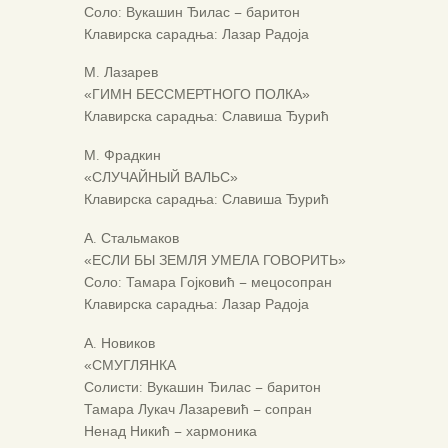
Соло: Вукашин Ђилас – баритон
Клавирска сарадња: Лазар Радоја
М. Лазарев
«ГИМН БЕССМЕРТНОГО ПОЛКА»
Клавирска сарадња: Славиша Ђурић
М. Фрадкин
«СЛУЧАЙНЫЙ ВАЛЬС»
Клавирска сарадња: Славиша Ђурић
А. Стальмаков
«ЕСЛИ БЫ ЗЕМЛЯ УМЕЛА ГОВОРИТЬ»
Соло: Тамара Гојковић – мецосопран
Клавирска сарадња: Лазар Радоја
А. Новиков
«СМУГЛЯНКА
Солисти: Вукашин Ђилас – баритон
Тамара Лукач Лазаревић – сопран
Ненад Никић – хармоника