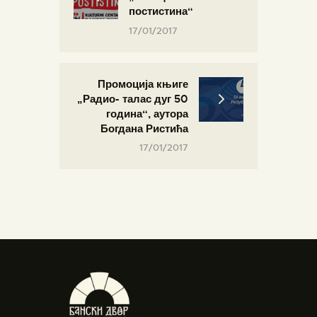
постистина“
17/01/2017
Промоција књиге
„Радио- талас дуг 50
година“, аутора
Богдана Ристића
17/01/2017