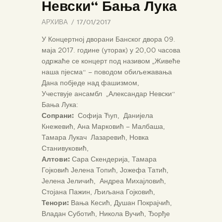
Невски“ Бања Лука
АРХИВА
17/01/2017
У Концертној дворани Банског двора 09.
маја 2017. године (уторак) у 20,00 часова
одржаће се концерт под називом „Живеће
наша пјесма“ – поводом обиљежавања
Дана побједе над фашизмом,
Учествује ансамбл „Александар Невски“
Бања Лука:
Сопрани:
Софија Ћуп, Данијела
Кнежевић, Ана Марковић – Малбаша,
Тамара Лукач Лазаревић, Новка
Станивуковић,
Алтови:
Сара Скендерија, Тамара
Гојковић Јелена Топић, Јожефа Татић,
Јелена Јеличић, Андреа Михајловић,
Стојана Пажин, Љиљана Гојковић,
Тенори:
Вања Кесић, Душан Покрајчић,
Владан Суботић, Никола Вучић, Ђорђе