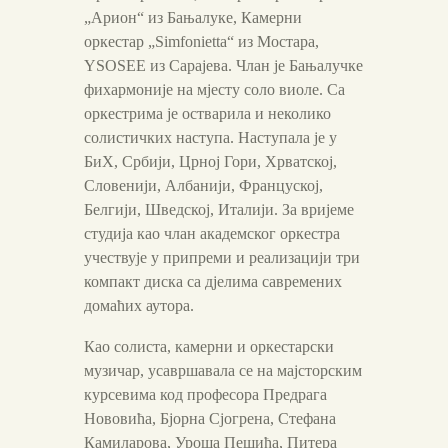
„Арион“ из Бањалуке, Камерни
оркестар „Simfonietta“ из Мостара,
YSOSEE из Сарајева. Члан је Бањалучке
фихармоније на мјесту соло виоле. Са
оркестрима је остварила и неколико
солистичких наступа. Наступала је у
БиХ, Србији, Црној Гори, Хрватској,
Словенији, Албанији, Француској,
Белгији, Шведској, Италији. За вријеме
студија као члан академског оркестра
учествује у припреми и реализацији три
компакт диска са дјелима савремених
домаћих аутора.
Као солиста, камерни и оркестарски
музичар, усавршавала се на мајсторским
курсевима код професора Предрага
Нововића, Бјорна Сјогрена, Стефана
Камиларова, Уроша Пешића, Питера