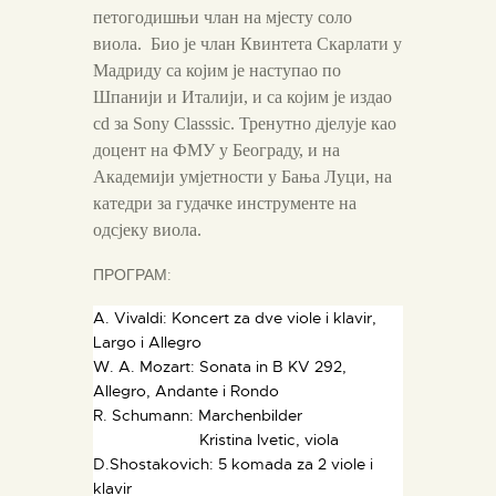
петогодишњи члан на мјесту соло
виола.
Био је члан Квинтета Скарлати у
Мадриду са којим је наступао по
Шпанији и Италији, и са којим је издао
cd
за
Sony Classsic. Тренутно дјелује као
доцент на ФМУ у Београду, и на
Академији умјетности у Бања Луци, на
катедри за гудачке инструменте на
одсјеку виола.
ПРОГРАМ:
A. Vivaldi: Koncert za dve viole i klavir,
Largo i Allegro
W. A. Mozart: Sonata in B KV 292,
Allegro, Andante i Rondo
R. Schumann: Marchenbilder
Kristina Ivetic, viola
D.Shostakovich: 5 komada za 2 viole i
klavir