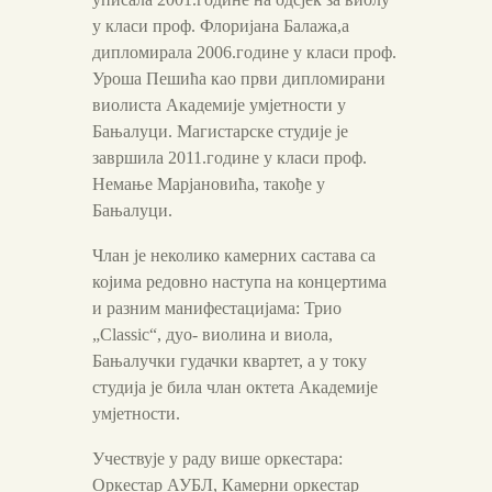
у класи проф. Флоријана Балажа,а
дипломирала 2006.године у класи проф.
Уроша Пешића као први дипломирани
виолиста Академије умјетности у
Бањалуци. Магистарске студије је
завршила 2011.године у класи проф.
Немање Марјановића, такође у
Бањалуци.
Члан је неколико камерних састава са
којима редовно наступа на концертима
и разним манифестацијама: Трио
„Classic“, дуо- виолина и виола,
Бањалучки гудачки квартет, а у току
студија је била члан октета Академије
умјетности.
Учествује у раду више оркестара:
Оркестар АУБЛ, Камерни оркестар