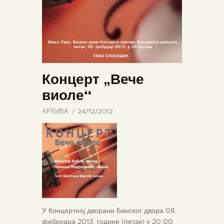
Концерт „Вече
виоле“
АРХИВА
24/12/2012
У Концертној дворани Банског двора 08.
фебруара 2013. године (петак) у 20,00