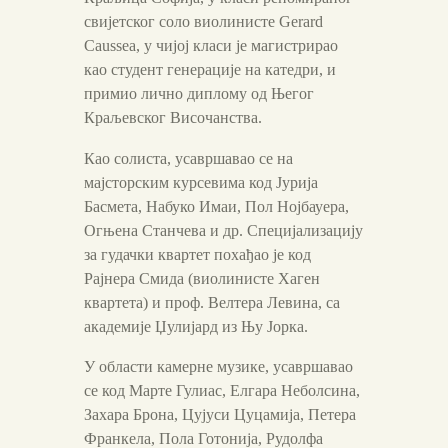
свијетског соло виолинисте Gerard
Caussea, у чијој класи је магистрирао
као студент генерације на катедри, и
примио лично диплому од Његог
Краљевског Височанства.
Као солиста, усавршавао се на
мајсторским курсевима код Јурија
Басмета, Набуко Имаи, Пол Нојбауера,
Огњена Станчева и др. Специјализацију
за гудачки квартет похађао је код
Рајнера Смида (виолинисте Хаген
квартета) и проф. Велтера Левина, са
академије Џулијард из Њу Јорка.
У области камерне музике, усавршавао
се код Марте Гулиас, Елг
а
ра Неболсина,
Захара Брона, Цујуси Цуцамија, Петера
Франкела, Пола Готонија, Рудолфа