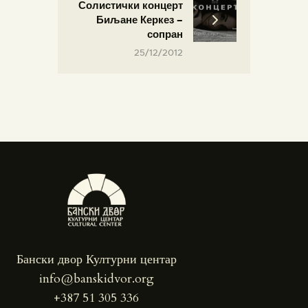
Солистички концерт
Биљане Керкез –
сопран
25/12/2012
Бански двор Културни центар
info@banskidvor.org
+387 51 305 336