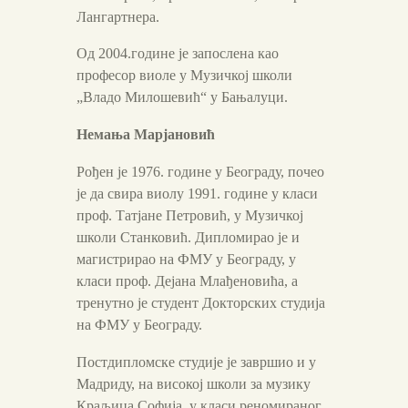
Лангартнера.
Од 2004.године је запослена као
професор виоле у Музичкој школи
„Владо Милошевић“ у Бањалуци.
Немања Марјановић
Рођен је 1976. године у Београду, почео
је да свира виолу 1991. године у класи
проф. Татјане Петровић, у Музичкој
школи Станковић. Дипломирао је и
магистрирао на ФМУ у Београду, у
класи проф. Дејана Млађеновића, а
тренутно је студент Докторских студија
на ФМУ у Београду.
Постдипломске студије је завршио и у
Мадриду, на високој школи за музику
Краљица Софија, у класи реномираног