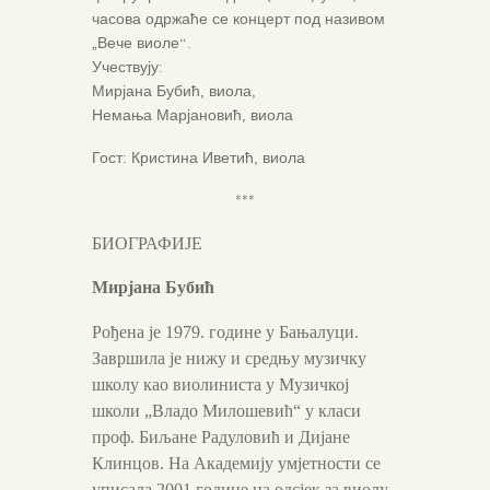
часова одржаће се концерт под називом
„Вече виоле“.
Учествују:
Мирјана Бубић, виола,
Немања Марјановић, виола
Гост: Кристина Иветић, виола
***
БИОГРАФИЈЕ
Мирјана Бубић
Рођена је 1979. године у Бањалуци.
Завршила је нижу и средњу музичку
школу као виолиниста у Музичкој
школи „Владо Милошевић“ у класи
проф. Биљане Радуловић и Дијане
Клинцов. На Академију умјетности се
уписала 2001.године на одсјек за виолу