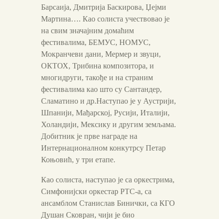
Бар
саија
, Дмитрија Баскирова, Џејми
Мартина…. Као солиста учествовао је
на свим значајним домаћим
фестивалима, БЕМУС, НОМУС,
Мокранчеви дани, Мермер и звуци,
ОКТОХ, Трибина композитора, и
мног
ид
руги, такође и на страним
фестивалима као што су Сантандер,
Сламатино и др.
Наступао је у Аустрији,
Шпанији, Мађарској, Русији, Италији,
Холандији, Мексику и другим земљама.
Добитник је прве награде на
Интернационалном конкутрсу Петар
Коњовић, у три етапе.
Као солиста, наступао је са оркестрима,
Симфонијски оркестар РТС-а, са
ансамблом Станислав Бинички, са КГО
Душан Сковран, чији је био