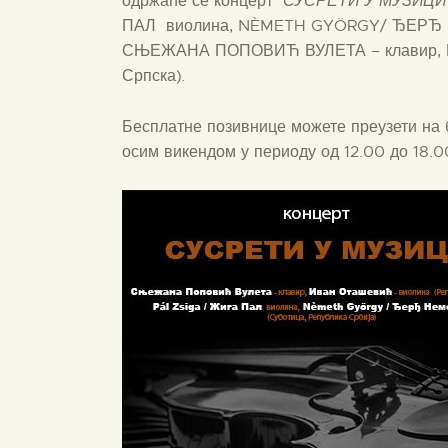
одржаће се концерт
СУСРЕТИ У МУЗИЦИ
ПАЛ виолина, NÈMETH GYÖRGY/ ЂЕРЂ 
СЊЕЖАНА ПОПОВИЋ ВУЛЕТА – клавир, 
Српска)
.
Бесплатне позивнице можете преузети на 
осим викендом у периоду од 12.00 до 18.0