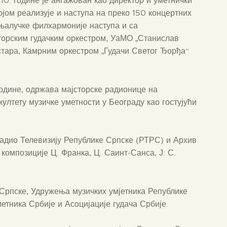
. године је ангажован као директор и уметнички
јом реализује и наступа на преко 150 концертних
њалучке филхармоније наступа и са
орским гудачким оркестром, УаМО „Станислав
тара, Камрним оркестром „Гудачи Светог Ђорђа“
одине, одржава мајсторске радионице на
култету музичке уметности у Београду као гостујући
Радио Телевизију Републике Српске (РТРС) и Архив
композиције Ц. Франка, Ц. Саинт-Санса, Ј. С.
Српске, Удружења музичких умјетника Републике
етника Србије и Асоцијације гудача Србије.