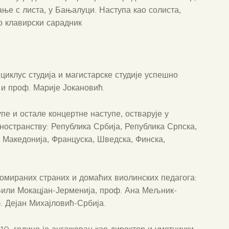
ање с листа, у Бањалуци. Наступа као солиста,
ао клавирски сарадник
циклус студија и магистарске студије успешно
и проф. Марије Јокановић.
пе и остале концертне наступе, остварује у
ностранству: Република Србија, Република Српска,
 Македонија, Француска, Шведска, Финска,
омираних страних и домаћих виолинских педагога:
Вили Мокацјан-Јерменија, проф. Ана Мељник-
. Дејан Михајловић-Србија.