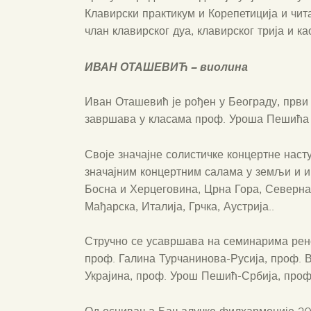
Клавирски практикум и Корепетиција и чит
члан клавирског дуа, клавирског трија и к
ИВАН ОТАШЕВИЋ
– виолина
Иван Оташевић је рођен у Београду, први 
завршава у класама проф. Уроша Пешића 
Своје значајне солистичке концертне насту
значајним концертним салама у земљи и и
Босна и Херцеговина, Црна Гора, Северна
Мађарска, Италија, Грчка, Аустрија..
Стручно се усавршава на семинарима рен
проф. Галина Турчанинова-Русија, проф. 
Украјина, проф. Урош Пешић-Србија, проф