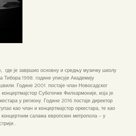
, где је завршио основну и средњу музичку школу
а Тибора.1998. године уписује Академију
швили. Године 2001. постаје члан Новосадског
 концертмајстор Суботичке Филхармоније, која је
ркестара у региону. Године 2016 постаје директор
упао као члан и концертмајстор оркестара, те као
у концертним салама европских метропола – у
стрији…