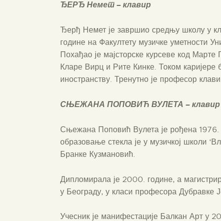
ЂЕРЂ Немет – клавир
Ђерђ Немет је завршио средњу школу у кл
године на Факултету музичке уметности Ун
Похађао је мајсторске курсеве код Марте
Кларе Вирц и Рите Кинке. Током каријере 
иностранству. Тренутно је професор клави
СЊЕЖАНА ПОПОВИЋ ВУЛЕТА – клавир
Сњежана Поповић Вулета је рођена 1976. 
образовање стекла је у музичкој школи ‘
Бранке Кузмановић.
Дипломирала је 2000. године, а магистрир
у Београду, у класи професора Дубравке Ј
Учесник је манифестације Балкан Арт у 20