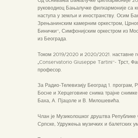
Од оснивања Бањалучке филхармоније 2010
руководиоц Бањалучке филхармоније са ко
наступа у земљи и иностранству. Осим Ба
Зрењанинским камерним оркестром, Црног
Бинички“, Симфонијским оркестром из Мос
из Београда.
Током 2019/2020 и 2020/2021. наставне г
„Conservatorio Giuseppe Tartini“- Трст, Фа
професор.
За Радио-Телевизију Београд 1. програм, 
Босне и Херцеговине снима трајне снимке 
Баха, А. Пјацоле и В. Милошевића.
Члан је Музиколошког друштва Републике 
Српске, Удружења музичких и балетских ум