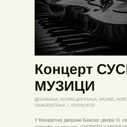
Концерт СУС
МУЗИЦИ
ДЕШАВАЊА
,
НАЈАВА ДОГАЂАЈА
,
НАЈАВЕ
,
НОВО
ОБАВЈЕШТЕЊА
05/09/2023
У Концертној дворани Банског двора 13. с