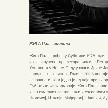
ЖИГА Пал – виолина
Жига Пал је рођен у Суботици 1978 године
у класи чувеног професора виолине Пекар
Уметности у Новом Саду у класи Ирине Ја
народног позоришта., Године 2006 постаје
основана 1908 и један је од најстаријих о
Суботичке Филхармоније. Жига Пал је наст
члан камерних састава, али и солистички 
Немачкој, Италији, Мађарској, Шпанији, Ау