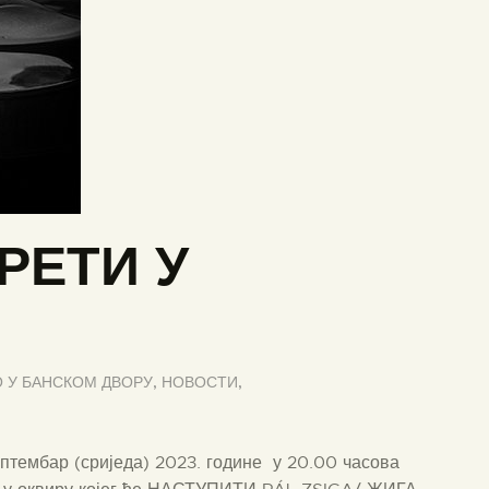
РЕТИ У
 У БАНСКОМ ДВОРУ
,
НОВОСТИ
,
ептембар (сриједа) 2023. године у 20.00 часова