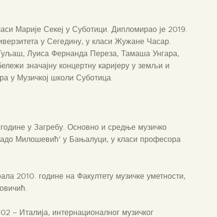
аси Марије Секеј у Суботици. Дипломирао је 2019.
иверзитета у Сегедину, у класи Жужане Часар.
 Гуљаш, Луиса Фернанда Переза, Тамаша Унгара,
бележи значајну концертну каријеру у земљи и
ра у Музичкој школи Суботица.
године у Загребу. Основно и средње музичко
Владо Милошевић’ у Бањалуци, у класи професора
ала 2010. године на Факултету музичке уметности,
овичић.
02 – Италија, интернационалног музичког