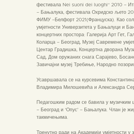
фестивала Nei suoni dei luoghi“ 2010 – 
– Бањалука, фестивала Охридско љето 201
ФИМУ –Белфорт 2021(Француска). Као соли
умјетности Универзитета у Бањалуци и Ба
концертних простора: Галерија Арт Гет, Г
Коларца – Београд, Музеј Савремене умјет
Центар Градишка, Концертна дворана Музи
Сад, Дом оружаних снага Сарајево, Босанс
Завичајни музеј Требиње, Народно позор
Усавршавала се на курсевима Константин
Владимира Милошевића и Александра Се
Педагошким радом се бавила у музичким ш
– Београд и ‘Опус’ – Бањалука. Члан је ж
такмичењима.
Тренутно ради на Академији умјетности у