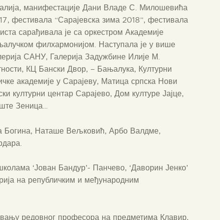
Италија, манифестације Дани Владе С. Милошевића
7, фестивала “Сарајевска зима 2018”, фестивала
ста сарађивала је са оркестром Академије
њалучком филхармонијом. Наступала је у више
алерија САНУ, Галерија Задужбине Илије М.
ности, КЦ Бански Двор, – Бањалука, Културни
чке академије у Сарајеву, Матица српска Нови
ки културни центар Сарајево, Дом културе Јајце,
иште Зеница…
а Богина, Наташе Вељковић, Арбо Валдме,
рдара.
колама ‘Јован Бандур’- Панчево, ‘Даворин Јенко’
ирија на републичким и међународним
 звању редовног професора на предметима Клавир,