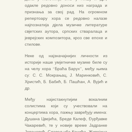
одакле редовно доноси низ награда и
признања за свој рад. На огромном
репертоару хора се редовно налазе
најпознатија дјела музичке литературе
свјетских аутора, српских стваралаца и
јеврејских композитора, кроз све епохе и
стилове.
Неке од најзначајнијих личности из
историје наше умјетничке музике биле су
на челу хора “Браћа Барух”, међу њима
су: С. С. Мокрањац, Ј. Маринковић, С.
Христић, Б. Бабић, Б. Пашћан, А. Вујић и
др.
Међу најистакнутијим вокалним
солистима који су учествовали на
концертима хора, пажњу завређују имена:
Душана Цвејића, Бреде Калеф, Ðурђавке
Чакаревић, те у новије време Јадранке
Јовановић, Славољуба Коцића, Живојина