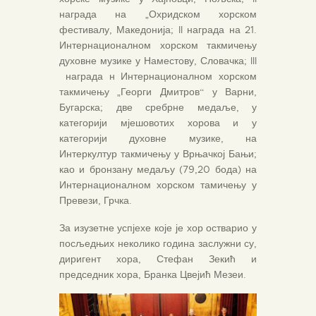
награда на „Охридском хорском
фестивалу, Македонија; II награда на 21.
Интернационалном хорском такмичењу
духовне музике у Наместову, Словачка; III
награда н Интернационалном хорском
такмичењу „Георги Дмитров“ у Варни,
Бугарска; две сребрне медаље, у
категорији мјешовотих хорова и у
категорији духовне музике, на
Интеркултур такмичењу у Врњачкој Бањи;
као и бронзану медаљу (79,20 бода) на
Интернационалном хорском тамичењу у
Превези, Грчка.
За изузетне успјехе које је хор остварио у
посљедњих неколико година заслужни су,
диригент хора, Стефан Зекић и
председник хора, Бранка Цвејић Мезеи.