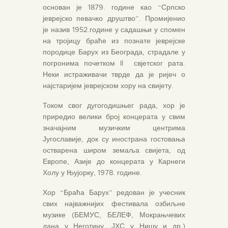
основан је 1879. године као “Српско
јеврејско певачко друштво”. Промијенио
је назив 1952.године у садашњи у спомен
на тројицу браће из познате јеврејске
породице Барух из Београда, страдале у
погронима почетком II свјетског рата.
Неки истраживачи тврде да је ријеч о
најстаријем јеврејском хору на свијету.
Током свог дугогодишњег рада, хор је
приредио велики број концерата у свим
значајним музичким центрима
Југославије, док су инострана гостовања
остварена широм земаља свијета, од
Европе, Азије до концерата у Карнеги
Холу у Њујорку, 1978. године.
Хор “Браћа Барух” редован је учесник
свих најважнијих фестивала озбиљне
музике (БЕМУС, БЕЛЕФ, Мокрањчевих
дана у Неготину, ЈХС у Нишу и др.)