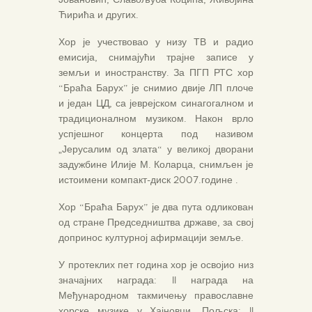
Ћирића и других.
Хор је учествовао у низу ТВ и радио
емисија, снимајући трајне записе у
земљи и иностранству. За ПГП РТС хор
“Браћа Барух” је снимио двије ЛП плоче
и један ЦД, са јеврејском синагогалном и
традиционалном музиком. Након врло
успјешног концерта под називом
„Јерусалим од злата“ у великој дворани
задужбине Илије М. Коларца, снимљен је
истоимени компакт-диск 2007.године .
Хор “Браћа Барух” је два пута одликован
од стране Председништва државе, за свој
допринос културној афирмацији земље.
У протеклих пет година хор је освојио низ
значајних награда: II награда на
Међународном такмичењу православне
хорске музике у Хајновци, Пољска; II