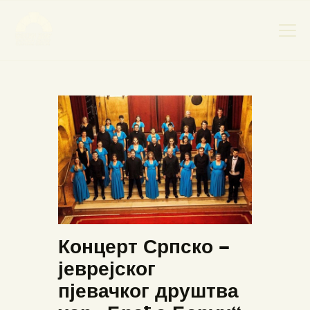
НАСЛОВНА
НОВОСТИ
НАЈАВА ДОГАЂАЈА
БАНСКИ ДВОР
ФОТОГРАФИЈЕ
ВИДЕО
КОНТАКТ
Концерт Српско –
јеврејског
пјевачког друштва