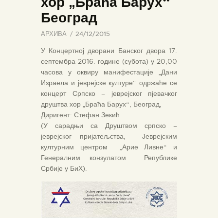
хор „Браћа Барух“
Београд
АРХИВА
24/12/2015
У Концертној дворани Банског двора 17.
септембра 2016. године (субота) у 20,00
часова у оквиру манифестације „Дани
Израела и јеврејске културе“ одржаће се
концерт Српско – јеврејског пјевачког
друштва хор „Браћа Барух“, Београд,
Диригент: Стефан Зекић
(У сарадњи са Друштвом српско –
јеврејског пријатељства, Јеврејским
културним центром „Арие Ливне“ и
Генералним конзулатом Републике
Србије у БиХ).