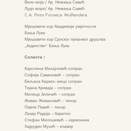
Вило моја / Ар. Немања Савић
Лудо море/ Ар. Немања Савић
C.A. Pinto Fonseca: MuiRendera
Мјешовити хор Академије умјетности
Бања Лука
Мјешовити хор Српског пјевачког друштва
„Јединство“ Бања Лука
Солисти :
Каролина Михајловић-сопран
Софија Савановић – сопран
Биљана Керкез- мецо сопран
Тијана Криваја – сопран
Милица Јеличић – сопран
Живан Живановић – тенор
Павле Павић – тенор
Лазар Радоја – баритон
Стефан Милошевић – хармоника
Хајрудин Мухић – клавир