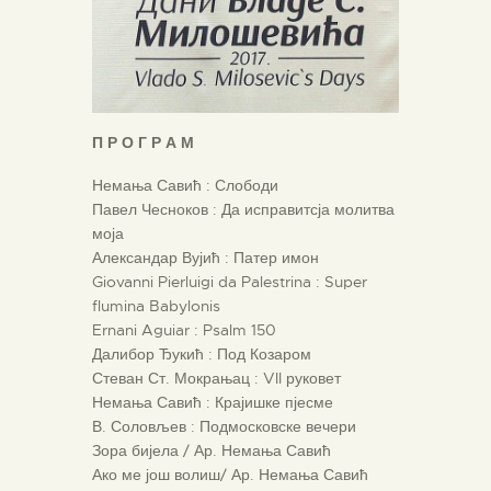
П Р О Г Р А М
Немања Савић : Слободи
Павел Чесноков : Да исправитсја молитва
моја
Александар Вујић : Патер имон
Giovanni Pierluigi da Palestrina : Super
flumina Babylonis
Ernani Aguiar : Psalm 150
Далибор Ђукић : Под Козаром
Стеван Ст. Мокрањац : VII руковет
Немања Савић : Крајишке пјесме
В. Соловљев : Подмосковске вечери
Зора бијела / Ар. Немања Савић
Ако ме још волиш/ Ар. Немања Савић