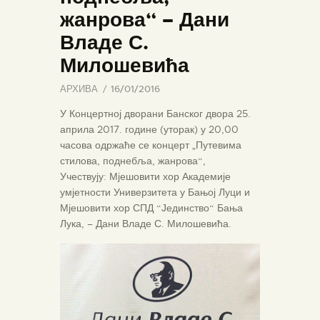
жанрова“ – Дани
Владе С.
Милошевића
АРХИВА
16/01/2016
У Концертној дворани Банског двора 25.
априла 2017. године (уторак) у 20,00
часова одржаће се концерт „Путевима
стилова, поднебља, жанрова“,
Учествују: Мјешовити хор Академије
умјетности Универзитета у Бањој Луци и
Мјешовити хор СПД “Јединство“ Бања
Лука, – Дани Владе С. Милошевића.