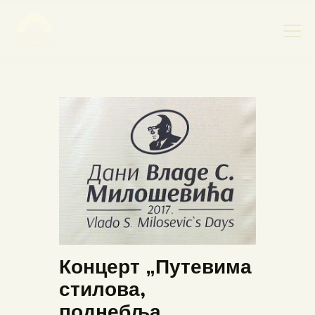
НАСЛОВНА
НОВОСТИ
НАЈАВА ДОГАЂАЈА
БАНСКИ ДВОР
ФОТОГРАФИЈЕ
ВИДЕО
КОНТАКТ
Концерт „Путевима
стилова,
поднебља,