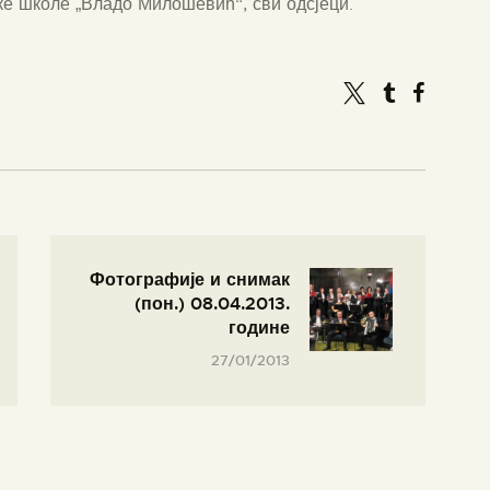
ке школе „Владо Милошевић“, сви одсјеци.
Фотографије и снимак
(пон.) 08.04.2013.
године
27/01/2013