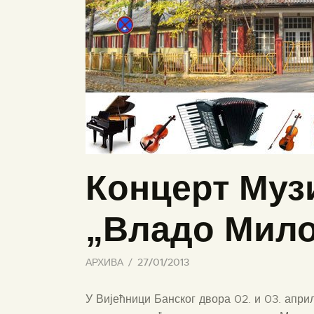
Концерт Муз
„Владо Мил
АРХИВА
27/01/2013
У Вијећници Банског двора 02. и 03. април