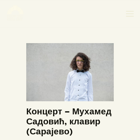
НАСЛОВНА
НОВОСТИ
НАЈАВА ДОГАЂАЈА
БАНСКИ ДВОР
ФОТОГРАФИЈЕ
ВИДЕО
КОНТАКТ
Концерт – Мухамед
Садовић, клавир
(Сарајево)