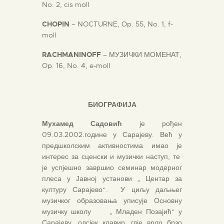
No. 2, cis moll
CHOPIN
– NOCTURNE, Op. 55, No. 1, f-
moll
RACHMANINOFF
– МУЗИЧКИ МОМЕНАТ,
Op. 16, No. 4, e-moll
БИОГРАФИЈА
Мухамед Садовић
је рођен
09.03.2002.године у Сарајеву. Већ у
предшколским активностима имао је
интерес за сценски и музички наступ, те
је успјешно завршио семинар модерног
плеса у Јавној установи „ Центар за
културу Сарајево“. У циљу даљњег
музичког образовања уписује Основну
музичку школу „ Младен Позајић“ у
Сарајеву, одсјек клавир, гдје врло брзо