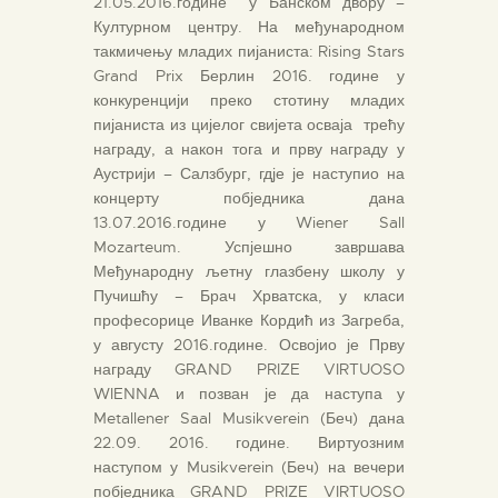
21.05.2016.године у Банском двору –
Културном центру. На међународном
такмичењу младих пијаниста: Rising Stars
Grand Prix Берлин 2016. године у
конкуренцији преко стотину младих
пијаниста из цијелог свијета осваја трећу
награду, а након тога и прву награду у
Аустрији – Салзбург, гдје је наступио на
концерту побједника дана
13.07.2016.године у Wiener Sall
Mozarteum. Успјешно завршава
Међународну љетну глазбену школу у
Пучишћу – Брач Хрватска, у класи
професорице Иванке Кордић из Загреба,
у августу 2016.године. Освојио је Прву
награду GRAND PRIZE VIRTUOSO
WIENNA и позван је да наступа у
Metallener Saal Musikverein (Беч) дана
22.09. 2016. године. Виртуозним
наступом у Musikverein (Беч) на вечери
побједника GRAND PRIZE VIRTUOSO