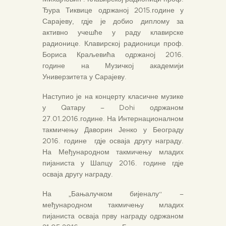
Ђура Тиквице одржаној 2015.године у
Сарајеву, гдје је добио диплому за
активно учешће у раду клавирске
радионице. Клавирској радионици проф.
Бориса Краљевића одржаној 2016.
године на Музичкој академији
Универзитета у Сарајеву.
Наступио је на концерту класичне музике
у Qатару – Dohi одржаном
27.01.2016.године. На Интернационалном
такмичењу Даворин Јенко у Београду
2016. године гдје осваја другу награду.
На Међународном такмичењу младих
пијаниста у Шапцу 2016. године гдје
осваја другу награду.
На „Бањалучком бијеналу“ –
међународном такмичењу младих
пијаниста осваја прву награду одржаном