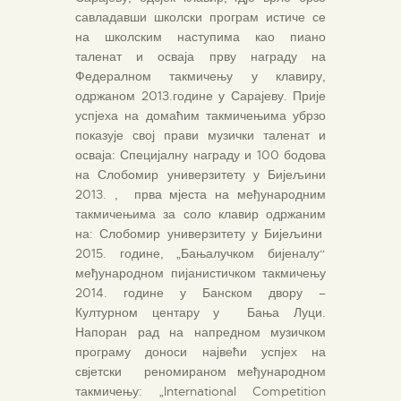
савладавши школски програм истиче се
на школским наступима као пиано
таленат и осваја прву награду на
Федералном такмичењу у клавиру,
одржаном 2013.године у Сарајеву. Прије
успјеха на домаћим такмичењима убрзо
показује свој прави музички таленат и
осваја: Специјалну награду и 100 бодова
на Слобомир универзитету у Бијељини
2013. , прва мјеста на међународним
такмичењима за соло клавир одржаним
на: Слобомир универзитету у Бијељини
2015. године, „Бањалучком бијеналу“
међународном пијанистичком такмичењу
2014. године у Банском двору –
Културном центару у Бања Луци.
Напоран рад на напредном музичком
програму доноси највећи успјех на
свјетски реномираном међународном
такмичењу: „International Competition