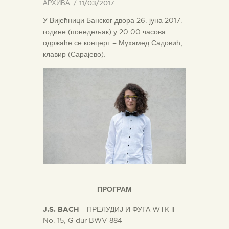
АРХИВА
11/03/2017
У Вијећници Банског двора 26. јуна 2017.
године (понедељак) у 20.00 часова
одржаће се концерт – Мухамед Садовић,
клавир (Сарајево).
ПРОГРАМ
J.S. BACH
– ПРЕЛУДИЈ И ФУГА WTK II
No. 15, G-dur BWV 884