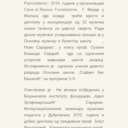
Pianotalents“ 2014. године у организацији
Casa di Riposo Fondazione, Г. Верди у
Милану гдје осваја треће мјесто и
диплому у конкуренцији од 32 музичка
пиано талента из цијелог свијета. Ради
даљег музичког усавршавања прешао је у
Основну музичку и балетску школу „
Ново Сарајево“, у класу проф. Сузане
Беванде Сијарић гдје са одличним
успјехом завршава шести разред.
Истовремено је одличан ученик деветог
разреда Основне школе „Сафвет Бег
Башагић“ са просјеком 5,0.
Учествовао је : На вечери побједника у
Бошњачком институту фондација „Адил
Зулфикарпашић“ Сарајево.
Интернационалном семинару музичких
педагога у Дубровнику 2015. године и
добио диплому од предавача проф. Јокут
Михајловић . Клавирској радионици проф.