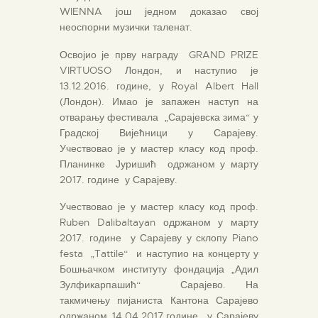
WIENNA још једном доказао свој
неоспорни музички таленат.
Освојио је прву награду GRAND PRIZE
VIRTUOSO Лондон, и наступио је
13.12.2016. године, у Royal Albert Hall
(Лондон). Имао је запажен наступ на
отварању фестивала „Сарајевска зима“ у
Градској Вијећници у Сарајеву.
Учествовао је у мастер класу код проф.
Планинке Јуришић одржаном у марту
2017. године у Сарајеву.
Учествовао је у мастер класу код проф.
Ruben Dalibaltayan одржаном у марту
2017. године у Сарајеву у склопу Piano
festa „Tattile“ и наступио на концерту у
Бошњачком институту фондација „Адил
Зулфикарпашић“ Сарајево. На
такмичењу пијаниста Кантона Сарајево
одржаном 14.04.2017.године у Сарајеву