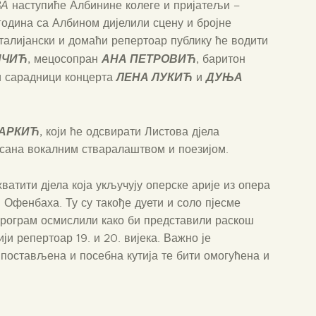
ВА
наступиће Албинине колеге и пријатељи –
 година са Албином дијелили сцену и бројне
италијански и домаћи репертоар публику ће водити
НЧИЋ
АНА ПЕТРОВИЋ
, мецосопран
, баритон
ЛЕНА ЛУКИЋ
ДУЊА
и сарадници концерта
и
ЧАРКИЋ
, који ће одсвирати Листова дјела
сана вокалним стваралаштвом и поезијом.
атити дјела која укључују оперске арије из опера
. Офенбаха. Ту су такође дуети и соло пјесме
 програм осмислили како би представили раскош
ји репертоар 19. и 20. вијека. Важно је
постављена и посебна кутија те бити омогућена и