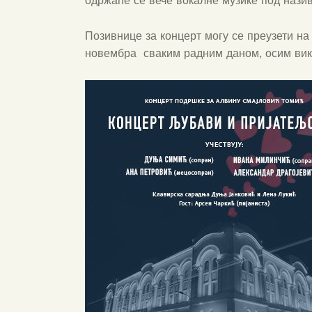
одржаће се вече вокалне музике под наз
Позивнице за концерт могу се преузети на
новембра сваким радним даном, осим вике