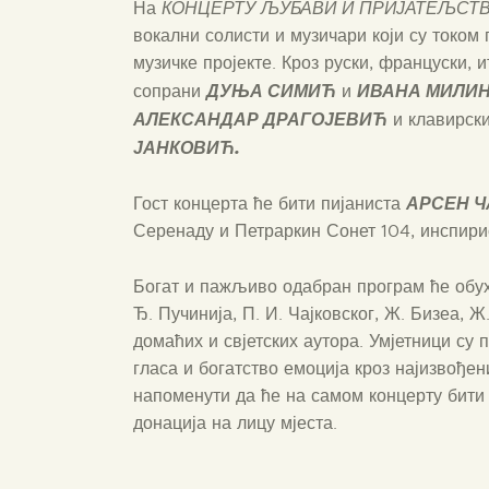
На
КОНЦЕРТУ ЉУБАВИ И ПРИЈАТЕЉСТ
вокални солисти и музичари који су током
музичке пројекте. Кроз руски, француски, 
ДУЊА СИМИЋ
ИВАНА МИЛИ
сопрани
и
АЛЕКСАНДАР ДРАГОЈЕВИЋ
и клавирск
ЈАНКОВИЋ.
АРСЕН 
Гост концерта ће бити пијаниста
Серенаду и Петраркин Сонет 104, инспири
Богат и пажљиво одабран програм ће обухв
Ђ. Пучинија, П. И. Чајковског, Ж. Бизеа, Ж
домаћих и свјетских аутора. Умјетници су
гласа и богатство емоција кроз најизвођени
напоменути да ће на самом концерту бити 
донација на лицу мјеста.