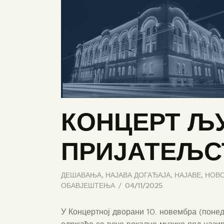
КОНЦЕРТ Љ
ПРИЈАТЕЉС
ДЕШАВАЊА
,
НАЈАВА ДОГАЂАЈА
,
НАЈАВЕ
,
НОВО
ОБАВЈЕШТЕЊА
04/11/2025
У Концертној дворани 10. новембра (поне