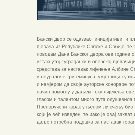
Бански двор се одазвао иницијативи и пл
пјевача из Републике Српске и Србије, те
поводам Дана Банског двора ове године о
истакнутој суграђанки и оперској пјевач
средстава за наставак лијечења Албине См
и неуралгије тригеминуса, умјетници су и
и намјером да своје ауторске хонораре по
начин помогну у даљем току лијечења ове 
гласом и талентом много пута одушевила п
Препоручени корак у њеном лијечењу био ј
који је већ изведен, те иако је овај захват
даље потребна подршка за наставак терап