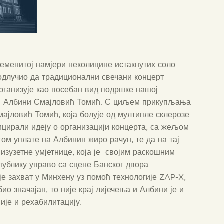
еменитој намјери неколицине истакнутих соло
 одлучио да традиционални свечани концерт
рганизује као посебан вид подршке нашој
ици Албини Смајловић Томић. С циљем прикупљања
ајловић Томић, која болује од мултипле склерозе
ницирали идеју о организацији концерта, са жељом
том уплате на Албинин жиро рачун, те да на тај
изузетне умјетнице, која је својим раскошним
ублику управо са сцене Банског двора.
е захват у Минхену уз помоћ технологије ZAP-X,
 био значајан, то није крај лијечења и Албини је и
ије и рехабилитацију.