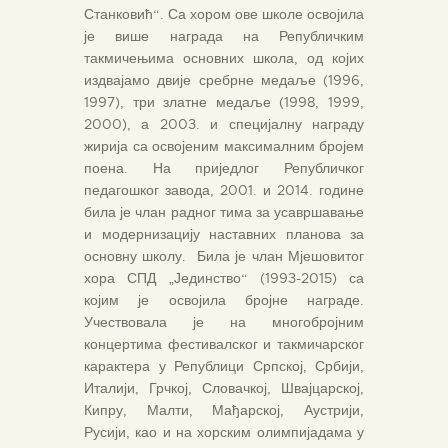
Станковић“. Са хором ове школе освојила
је више награда на Републичким
такмичењима основних школа, од којих
издвајамо двије сребрне медаље (1996,
1997), три златне медаље (1998, 1999,
2000), а 2003. и специјалну награду
жирија са освојеним максималним бројем
поена. На приједлог Републичког
педагошког завода, 2001. и 2014. године
била је члан радног тима за усавршавање
и модернизацију наставних планова за
основну школу. Била је члан Мјешовитог
хора СПД „Јединство“ (1993-2015) са
којим је освојила бројне награде.
Учествовала је на многобројним
концертима фестивалског и такмичарског
карактера у Републици Српској, Србији,
Италији, Грчкој, Словачкој, Швајцарској,
Кипру, Малти, Мађарској, Аустрији,
Русији, као и на хорским олимпијадама у