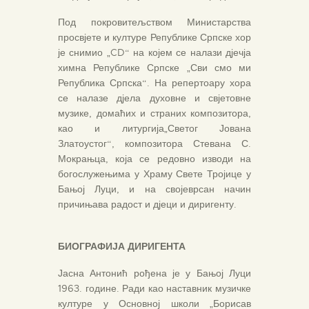
Под покровитељством Министарства
просвјете и културе Републике Српске хор
је снимио „CD“ на којем се налази дјечја
химна Републике Српске „Сви смо ми
Република Српска“. На репертоару хора
се налазе дјела духовне и свјетовне
музике, домаћих и страних композитора,
као и литургија„Светог Јована
Златоустог“, композитора Стевана С.
Мокрањца, која се редовно изводи на
богослужењима у Храму Свете Тројице у
Бањој Луци, и на својеврсан начин
причињава радост и дјеци и диригенту.
БИОГРАФИЈА ДИРИГЕНТА
Јасна Антонић рођена је у Бањој Луци
1963. године. Ради као наставник музичке
културе у Основној школи „Борисав