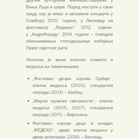
Бања Луци и шире. Поред наступа у свом
граду хор је имао и запажене концерте у
Сомбору 2010. године, у Лесковцу на
фестивалу „Ледамус“ 2012. године,
у „Андрићграду“ 2014. године – поводом
обиљежавања стогодишњице избијања
Првог свјетског рата.
Носилац је више златних плакета и
медаља на такмичењима:
„Фестивал дечјих хорова Србије“,
златна медаља (2003), специјална
награда (2012) – Шабац,
„Мајске музичке свечаности“, златне
медаље (2005, 2007), специјална
награда (2011) – Бијељина,
Фестивал хорова деце и младих
„ФЕДЕХО“, двије златне медаље у
двије категорије (2016) – Београд.