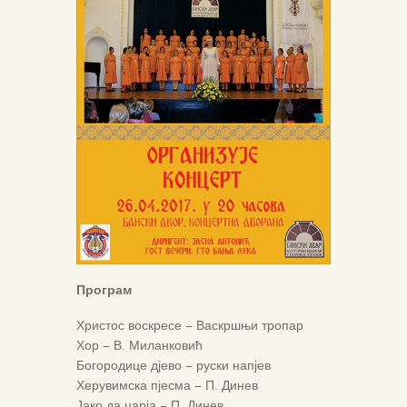
Програм
Христос воскресе – Васкршњи тропар
Хор – В. Миланковић
Богородице дјево – руски напјев
Херувимска пјесма – П. Динев
Јако да царја – П. Динев