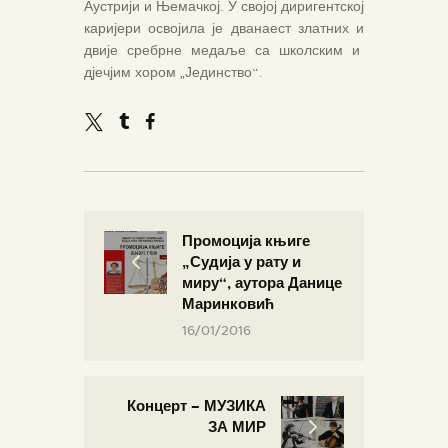
Аустрији и Њемачкој. У својој диригентској
каријери освојила је дванаест златних и
двије сребрне медаље са школским и
дјечјим хором „Јединство“.
Промоција књиге
„Судија у рату и
миру“, аутора Данице
Маринковић
16/01/2016
Концерт – МУЗИКА
ЗА МИР