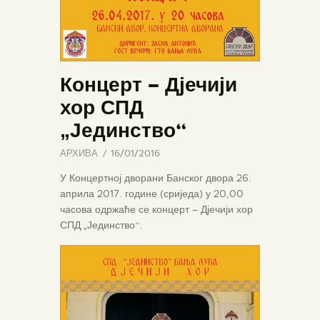
Концерт – Дјечији
хор СПД
„Јединство“
АРХИВА
16/01/2016
У Концертној дворани Банског двора 26.
априла 2017. године (сриједа) у 20,00
часова одржаће се концерт – Дјечији хор
СПД „Јединство“.