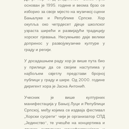
основан је 1995. године и веома брзо се
изборио за своје мјесто на музичкој сцени
Бањалуке и Републике Српске. Хор
окупља око четрдесет дјеце школског
узраста ширећи и развијајући традицију
хорског пјевања. Несумњиво даје велики
допринос у развојумузичке културе у
граду и регији.
У досадашњем раду хор је више пута био
у прилици да се својим наступима у
најбољем свјетлу представи бројној
публици у граду и шире. Од 2000. године
диригент хора је Јасна Антонић.
Учесник је више културних
манифестација у Бањој Луци и Републици
Српској, међу којима се издваја фестивал
„Хорски сусрети“ чији је организатор СПД
„Јединство“, те учешће на концертима и
другим културним манифестацијама у