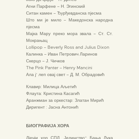
Агни Парфене – Н. Эгинский
Ситан камен – Ђурђевданска пјесма
Што ми је мило – Македонска народна
пјесма
Мајка Мару преко мора звала – Ст. Ст.
Мокрањац
Lollipop – Beverly Ross and Julius Dixon
Калинка – Иван Петрович Ларинов
Скерцо – Ј. Чичков
The Pink Panter – Henry Mancini
Ала ј’ леп овај свет – Д. М. Обрадовић
Клавир: Милица Аљетић
Флаута: Кристина Касагић
Аранжман за оркестар: Златан Мирић
Диригент : Јасна Антонић
БИОГРАФИЈА ХОРА
Дјечји хор СПД „Јединство“ Бања Лука