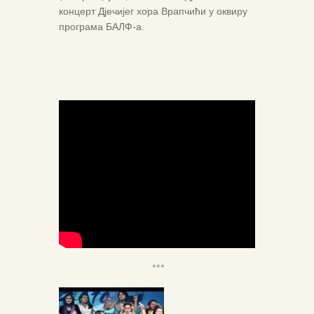
концерт Дјечијег хора Врапчићи у оквиру
програма БАЛФ-а.
***