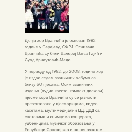
Дјечји хор Врапчићи је основан 1982.
године у Сарајеву, СФРЈ. Оснивачи
Врапчића су били Валериј Вања Гајић и
Суад Арнаутовић-Медо.
У периоду од 1982. до 2008. године хор
је издао седам званичних албума са
близу 60 пјесама. Осим званичних
издања (аудио-касете, компакт-дискови)
пјесме хора Врапчићи су се јавности
презентовале у пјесмарицама, видео-
касетама, мултимедијални ЦД, ДВД са
спотовима и снимцима концерата,
уџбеницима музичког образовања у
Републици Српској као и на непознатом