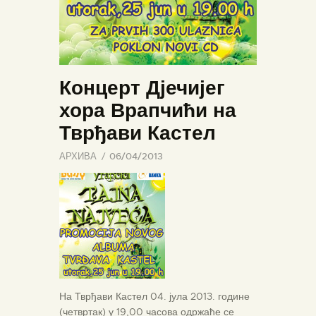
Концерт Дјечијег
хора Врапчићи на
Тврђави Кастел
АРХИВА
06/04/2013
На Тврђави Кастел 04. јула 2013. године
(четвртак) у 19,00 часова одржаће се