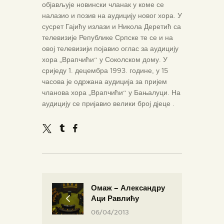
објављује новински чланак у коме се
налазио и позив на аудицију новог хора. У
сусрет Гајићу излази и Никола Деретић са
телевизије Републике Српске те се и на
овој телевизији појавио оглас за аудицију
хора „Врапчићи“ у Соколском дому. У
сриједу 1. децембра 1993. године, у 15
часова је одржана аудиција за пријем
чланова хора „Врапчићи“ у Бањалуци. На
аудицију се пријавио велики број дјеце .
Омаж – Александру
Аци Равлићу
06/04/2013