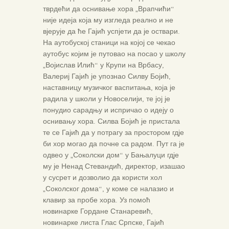
тврдећи да оснивање хора „Врапчићи“
није идеја која му изгледа реално и не
вјерује да ће Гајић успјети да је оствари.
На аутобуској станици на којој се чекао
аутобус којим је путовао на посао у школу
„Војислав Илић“ у Крупи на Врбасу,
Валериј Гајић је упознао Силву Бојић,
наставницу музичког васпитања, која је
радила у школи у Новоселији, те јој је
понудио сарадњу и испричао о идеју о
оснивању хора. Силва Бојић је пристала
те се Гајић да у потрагу за простором гдје
би хор могао да почне са радом. Пут га је
одвео у „Соколски дом“ у Бањалуци гдје
му је Ненад Стевандић, директор, изашао
у сусрет и дозволио да користи хол
„Соколског дома“, у коме се налазио и
клавир за пробе хора. Уз помоћ
новинарке Гордане Станаревић,
новинарке листа Глас Српске, Гајић