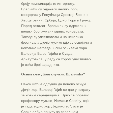
броју компилација те интернету.
Врапчићи су одржали велики број
концерата у Републици Српској, Босни и
Херцеговини, Србији, Црној Гори и Грчкој.
Поред осталог, Врапчићи су одржали и
велики број хуманитарних концерата.
Такође су учествовали и на неколико
фестивала дјечје музике гдје су освојили и
неколико награда. Осим оснивача хора
Валерија Вање Гајића и Суада
Арнаутовића, у раду са хором учествовао
је већи број сарадника.
Оснивање „Бањалучких Врапчића“
Након што је одлучио да поново оснује
дјечји хор, Валериј Гајић се дао у потрагу
за новим сарадницима. Прво се обратио
професору музике, Немањи Савићу, који
је тада водио хор „Јединство“, али је
Савић одбио понуду за сарадњом