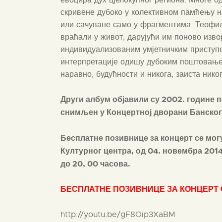
скривене дубоко у колективном памћењу н
или сачуване само у фрагментима. Теофил
враћали у живот, дарујући им поново изво
индивидуализованим умјетничким приступ
интерпретације одишу дубоким поштовање
наравно, будућности и никога, заиста ник
Други албум објавили су 2002. године 
снимљен у Концертној дворани Банског
Бесплатне позивнице за концерт се мог
Културног центра, од 04. новембра 2014.
до 20, 00 часова.
БЕСПЛАТНЕ ПОЗИВНИЦЕ ЗА КОНЦЕРТ
http://youtu.be/gF8Oip3XaBM