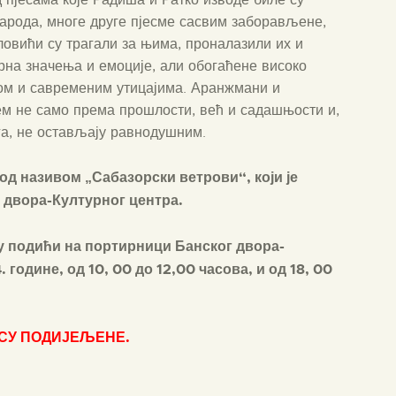
арода, многе друге пјесме сасвим заборављене,
овићи су трагали за њима, проналазили их и
рна значења и емоције, али обогаћене високо
ом и савременим утицајима. Аранжмани и
м не само према прошлости, већ и садашњости и,
ога, не остављају равнодушним.
под називом
„Сабазорски ветрови“
, који је
 двора-Културног центра.
у подићи на портирници Банског двора-
 године, од 10, 00 до 12,00 часова,
и од 18, 00
СУ
ПОДИЈЕЉЕНЕ.