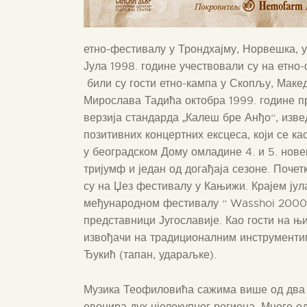
етно-фестивалу у Трондхајму, Норвешка, 
Јула 1998. године учествовали су на етно-
били су гости етно-кампа у Скопљу, Маке
Мирослава Тадића октобра 1999. године пр
верзија стандарда „Калеш бре Анђо“, изве
позитивних концертних ексцеса, који се к
у београдском Дому омладине 4. и 5. нове
тријумф и један од догађаја сезоне. Поче
су на Џез фестивалу у Кањижи. Крајем јул
међународном фестивалу “ Wasshoi 2000″ у
представници Југославије. Као гости на њ
извођачи на традиционалним инструментима
Ђукић (тапан, удараљке).
Музика Теофиловића сажима више од два 
евоцира дух цјелокупног региона. Многе о