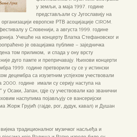
у земљи, а маја 1997. године
представљали су Југославију на
у организацији европске РТВ асоцијације CIROM.
фестивалу у Словенији, а августа 1999. године
донија. Учешће на концерту Влатка Стефановског и
опраћено је овацијама публике – заједничка
дена том приликом, и спада у ону врсту
асније дуго памте и препричавају. Њихови концерти
мбра 1999. године претворили су се у истински
тком децембра са изузетним успјехом учествовали
а 2000. године имали су серију наступа на
 Осаки, Јапан, гдје су учествовали као званични
иховим наспупима појављују се вансеријски
 Жорж Грујић (гајде, рог, дудук, кавал) и Душан
вијека традиционалног музичког насљеђа и
д пјесама које Радиша и Ратко изводе биле су