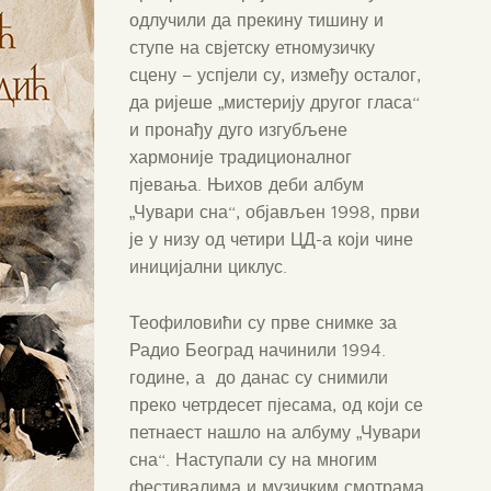
одлучили да прекину тишину и
ступе на свјетску етномузичку
сцену – успјели су, између осталог,
да ријеше „мистерију другог гласа“
и пронађу дуго изгубљене
хармоније традиционалног
пјевања. Њихов деби албум
„Чувари сна“, објављен 1998, први
је у низу од четири ЦД-а који чине
иницијални циклус.
Теофиловићи су прве снимке за
Радио Београд начинили 1994.
године, а до данас су снимили
преко четрдесет пјесама, од који се
петнаест нашло на албуму „Чувари
сна“. Наступали су на многим
фестивалима и музичким смотрама