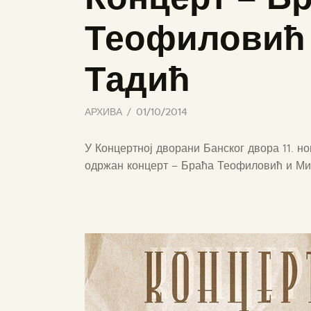
Теофиловић
Тадић
АРХИВА
01/10/2014
У Концертној дворани Банског двора 11. но
одржан концерт – Браћа Теофиловић и Ми