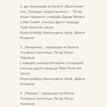
2. дуо варијација из балета „Враголанке“
или „Узалудна предострожност“, Петар
Иљич Чајковски у изведби Дарије Вилвок
и Иве Савић, ученица другог разреда
Прве балетске школе
Кореографију прилагодила проф. Дијана
Козарски
3. „Канаринац“, варијација из балета
Успавана љепотица, Петар Иљич
Чајковски
у изведби ученице Катарине Соларевић,
ученице другог разреда Прве балетске
школе
Кореографију прилагодила проф. Дијана
Козарски
4. „Камење“, варијација из балета
Успавана љепотица, Петар Иљич
Чајковски