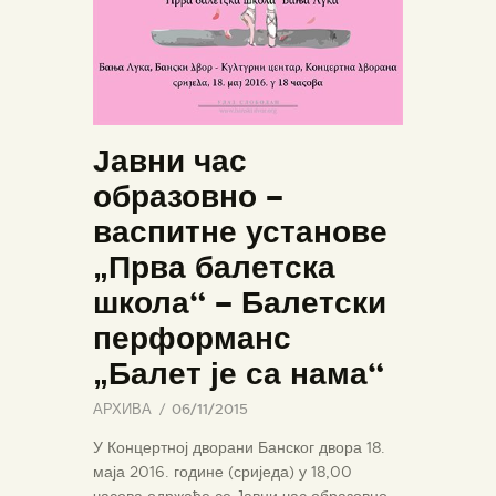
Јавни час
образовно –
васпитне установе
„Прва балетска
школа“ – Балетски
перформанс
„Балет је са нама“
АРХИВА
06/11/2015
У Концертној дворани Банског двора 18.
маја 2016. године (сриједа) у 18,00