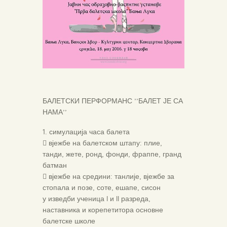
БАЛЕТСКИ ПЕРФОРМАНС ’’БАЛЕТ ЈЕ СА
НАМА’’
1. симулација часа балета
 вјежбе на балетском штапу: плие,
танди, жете, ронд, фонди, фраппе, гранд
батман
 вјежбе на средини: танлије, вјежбе за
стопала и позе, соте, ешапе, сисон
у изведби ученица I и II разреда,
наставника и корепетитора основне
балетске школе