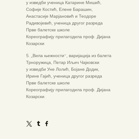
у изведби ученица Катарине Мишић,
Софије Костић, Елене Барашин,
Анастасије Марјановић и Теодоре
Радивојевић, ученица другог разреда
Прве балетске школе
Кореографију прилагодила проф. Дијана
Козарски
5. „Вила њежности“, варијација из балета
Трноружица, Петар Иљич Чајковски
у изведби Уне Лолић, Бојане Додик,
Ирине Гајић, ученица другог разреда
Прве балетске школе
Кореографију прилагодила проф. Дијана
Козарски.