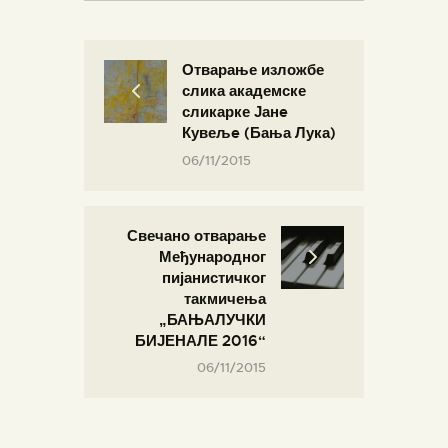
Отварање изложбе
слика академске
сликарке Јанe
Кувељe (Бања Лука)
06/11/2015
Свечано отварање
Међународног
пијанистичког
такмичења
„БАЊАЛУЧКИ
БИЈЕНАЛЕ 2016“
06/11/2015