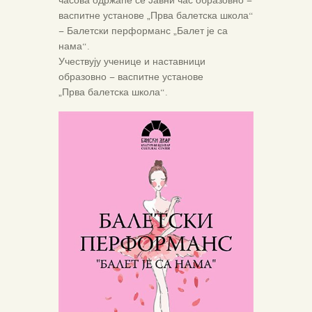
часова одржаће се Јавни час образовно –
васпитне установе „Прва балетска школа“
– Балетски перформанс „Балет је са
нама“.
Учествују ученице и наставници
образовно – васпитне установе
„Прва балетска школа“.