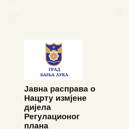
НАСЛОВНА
НОВОСТИ
НАЈАВА ДОГАЂАЈА
БАНСКИ ДВОР
ФОТОГРАФИЈЕ
Јавна расправа о
ВИДЕО
Нацрту измјене
КОНТАКТ
дијела
Регулационог
плана