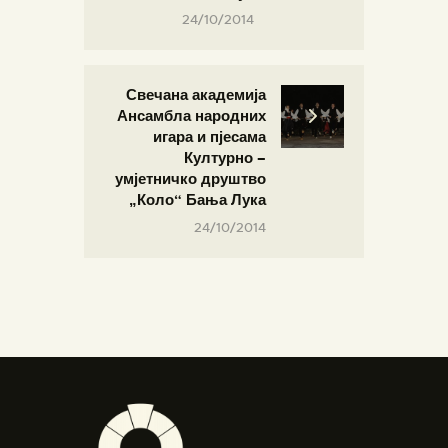
24/10/2014
Свечана академија
Ансамбла народних
игара и пјесама
Културно –
умјетничко друштво
„Коло“ Бања Лука
24/10/2014