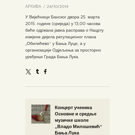
АРХИВА
24/10/2014
У Вијећници Банског двора 25. марта
2015. године (сриједа) у 13,00 часова
биће одржана јавна расправа о Нацрту
измјене дијела регулационог плана
„Обилићево“ у Бања Луци, а у
организацији Одјељења за просторно
уређење Града Бања Лука.
Концерт ученика
Основне и средње
музичке школе
„Владо Милошевић“
Бања Лука