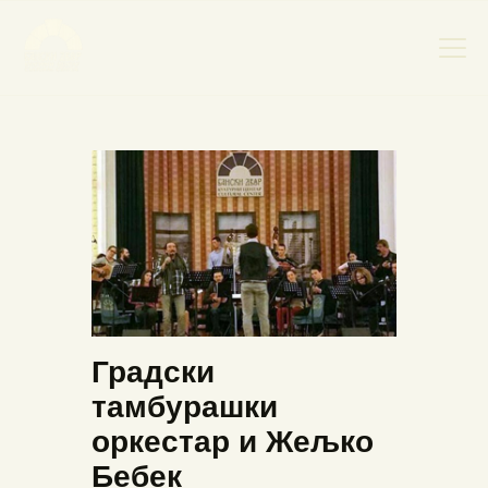
НАСЛОВНА
НОВОСТИ
НАЈАВА ДОГАЂАЈА
БАНСКИ ДВОР
ФОТОГРАФИЈЕ
ВИДЕО
Градски
КОНТАКТ
тамбурашки
оркестар и Жељко
Бебек