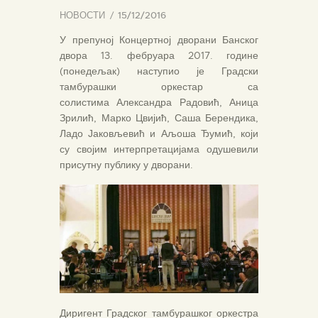
НОВОСТИ
15/12/2016
У препуној Концертној дворани Банског
двора 13. фебруара 2017. године
(понедељак) наступио је Градски
тамбурашки оркестар са
солистима Александра Радовић, Аница
Зрилић, Марко Цвијић, Саша Берендика,
Ладо Јаковљевић и Аљоша Ђумић, који
су својим интерпретацијама одушевили
присутну публику у дворани.
Диригент Градског тамбурашког оркестра