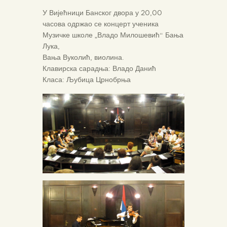
У Вијећници Банског двора у 20,00
часова одржао се концерт ученика
Музичке школе „Владо Милошевић“ Бања
Лука,
Вања Вуколић, виолина.
Клавирска сарадња: Владо Данић
Класа: Љубица Црнобрња