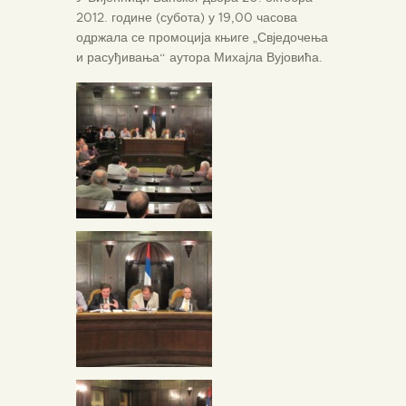
2012. године (субота) у 19,00 часова
одржала се промоција књиге „Свједочења
и расуђивања“ аутора Михајла Вујовића.