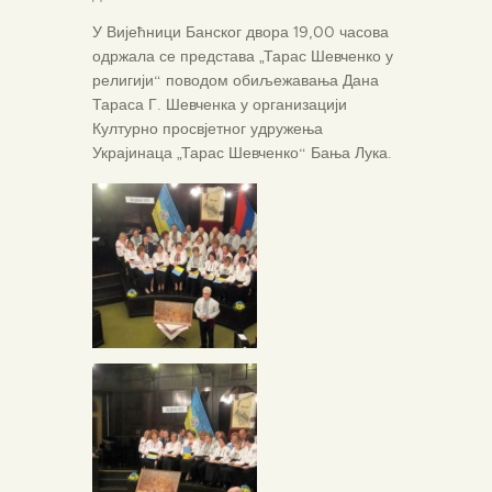
У Вијећници Банског двора 19,00 часова
одржала се представа „Тарас Шевченко у
религији“ поводом обиљежавања Дана
Тараса Г. Шевченка у организацији
Културно просвјетног удружења
Украјинаца „Тарас Шевченко“ Бања Лука.