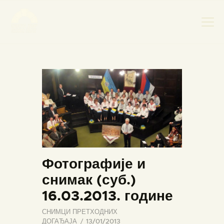
НАСЛОВНА
НОВОСТИ
НАЈАВА ДОГАЂАЈА
БАНСКИ ДВОР
ФОТОГРАФИЈЕ
ВИДЕО
Фотографије и
КОНТАКТ
снимак (суб.)
16.03.2013. године
СНИМЦИ ПРЕТХОДНИХ
ДОГАЂАЈА
13/01/2013