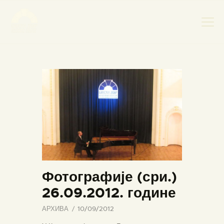
НАСЛОВНА
НОВОСТИ
НАЈАВА ДОГАЂАЈА
БАНСКИ ДВОР
ФОТОГРАФИЈЕ
ВИДЕО
КОНТАКТ
Фотографије (сри.)
26.09.2012. године
АРХИВА
10/09/2012