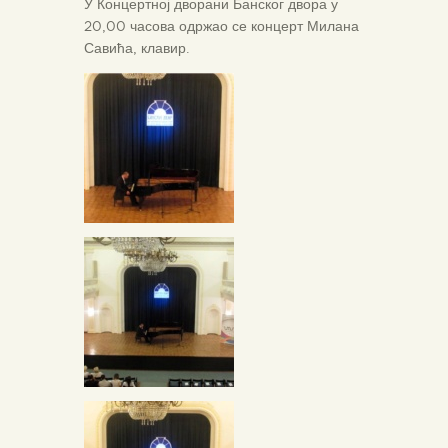
У Концертној дворани Банског двора у
20,00 часова одржао се концерт Милана
Савића, клавир.