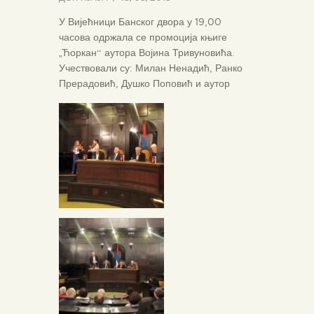
У Вијећници Банског двора у 19,00
часова одржала се промоција књиге
„Ћоркан“ аутора Војина Тривуновића.
Учествовали су: Милан Ненадић, Ранко
Прерадовић, Душко Поповић и аутор