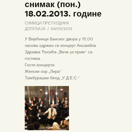
снимак (пон.)
18.02.2013. године
СНИМЦИ ПРЕТХОДНИХ
ДОГАЂАЈА
04/01/2013
У Вијећници Банског двора у 19,00
часова одржао се концерт Ансамбла
Здравка Ћосића „Вече уз прим“ са
гостима.
Гости концерта:
Женски хор „Лира“
Тамбурашки бенд „У.Д.Е.С.“