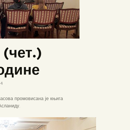
(чет.)
године
14
часова промовисана је књига
Асланиду.