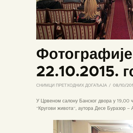
Фотографије 
22.10.2015. 
СНИМЦИ ПРЕТХОДНИХ ДОГАЂАЈА
08/10/20
У Црвеном салону Банског двора у 19,00 
“Кругови живота“, аутора Десе Буразор – 