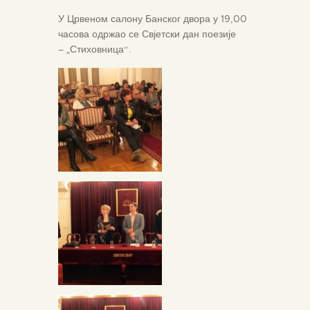
У Црвеном салону Банског двора у 19,00
часова одржао се Свјетски дан поезије
– „Стиховница“.