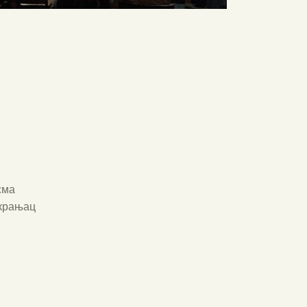
сма
окрањац