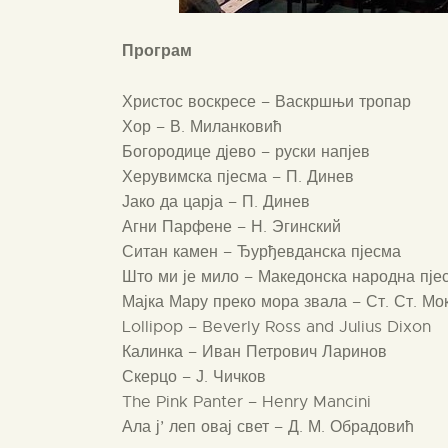
Програм
Христос воскресе – Васкршњи тропар
Хор – В. Миланковић
Богородице дјево – руски напјев
Херувимска пјесма – П. Динев
Јако да царја – П. Динев
Агни Парфене – Н. Эгинский
Ситан камен – Ђурђевданска пјесма
Што ми је мило – Македонска народна пје
Мајка Мару преко мора звала – Ст. Ст. М
Lollipop – Beverly Ross and Julius Dixon
Калинка – Иван Петрович Ларинов
Скерцо – Ј. Чичков
The Pink Panter – Henry Mancini
Ала ј’ леп овај свет – Д. М. Обрадовић