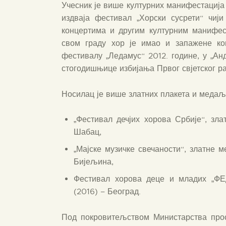
Учесник је више културних манифестација 
издваја фестивал „Хорски сусрети“ чиј
концертима и другим културним манифе
свом граду хор је имао и запажене ко
фестивалу „Ледамус“ 2012. године, у „А
стогодишњице избијања Првог свјетског ра
Носилац је више златних плакета и меда
„Фестивал дечјих хорова Србије“, зл
Шабац,
„Мајске музичке свечаности“, златне 
Бијељина,
Фестивал хорова деце и младих „ФЕД
(2016) – Београд.
Под покровитељством Министарства прос