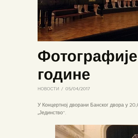
Фотографије
године
НОВОСТИ
05/04/2017
У Концертној дворани Банског двора у 20,
„Јединство“.