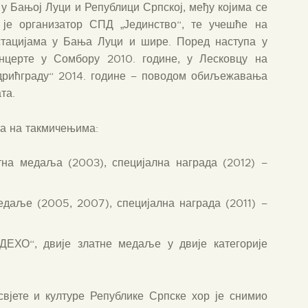
у Бањој Луци и Републици Српској, међу којима се
и је организатор СПД „Јединство“, те учешће на
стацијама у Бања Луци и шире. Поред наступа у
нцерте у Сомбору 2010. године, у Лесковцу на
ндрићграду“ 2014. године – поводом обиљежавања
та.
ља на такмичењима:
атна медаља (2003), специјална награда (2012) –
медаље (2005, 2007), специјална награда (2011) –
ЕХО“, двије златне медаље у двије категорије
вјете и културе Републике Српске хор је снимио