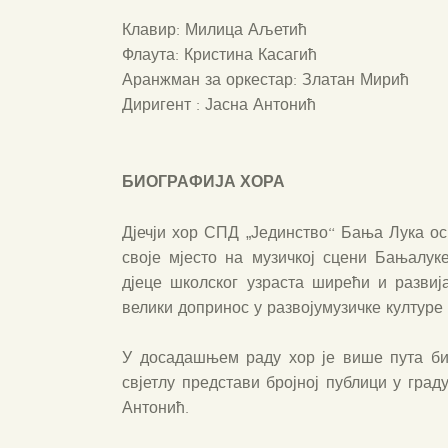
Клавир: Милица Аљетић
Флаута: Кристина Касагић
Аранжман за оркестар: Златан Мирић
Диригент : Јасна Антонић
БИОГРАФИЈА ХОРА
Дјечји хор СПД „Јединство“ Бања Лука ос
своје мјесто на музичкој сцени Бањалук
дјеце школског узраста ширећи и развиј
велики допринос у развојумузичке културе у
У досадашњем раду хор је више пута би
свјетлу представи бројној публици у град
Антонић.