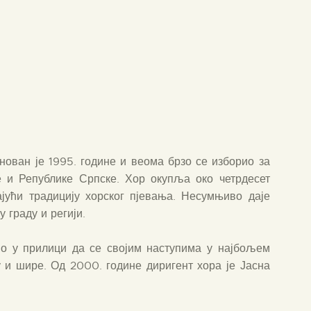
нован је 1995. године и веома брзо се изборио за
е и Републике Српске. Хор окупља око четрдесет
ајући традицију хорског пјевања. Несумњиво даје
 граду и регији.
о у прилици да се својим наступима у најбољем
у и шире. Од 2000. године диригент хора је Јасна