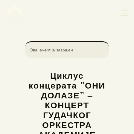
НАСЛОВНА
Овај event је завршен
НОВОСТИ
НАЈАВА ДОГАЂАЈА
Циклус
БАНСКИ ДВОР
концерата ”ОНИ
ФОТОГРАФИЈЕ
ДОЛАЗЕ” –
ВИДЕО
КОНЦЕРТ
КОНТАКТ
ГУДАЧКОГ
ОРКЕСТРА