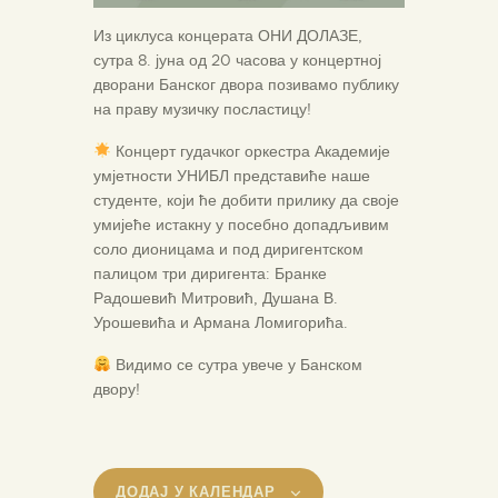
Из циклуса концерата ОНИ ДОЛАЗЕ,
сутра 8. јуна од 20 часова у концертној
дворани Банског двора позивамо публику
на праву музичку посластицу!
Концерт гудачког оркестра Академије
умјетности УНИБЛ представиће наше
студенте, који ће добити прилику да своје
умијеће истакну у посебно допадљивим
соло дионицама и под диригентском
палицом три диригента: Бранке
Радошевић Митровић, Душана В.
Урошевића и Армана Ломигорића.
Видимо се сутра увече у Банском
двору!
ДОДАЈ У КАЛЕНДАР