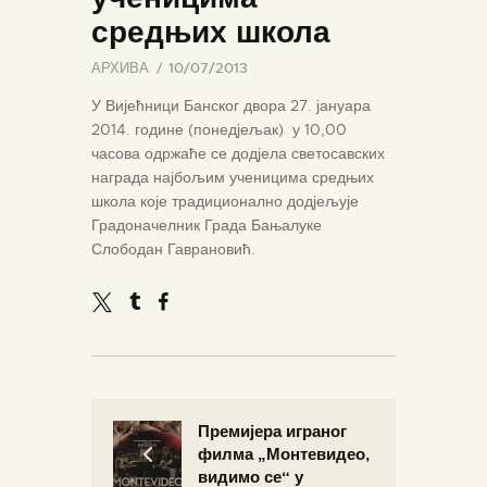
средњих школа
АРХИВА
10/07/2013
У Вијећници Банског двора 27. јануара
2014. године (понедјељак) у 10,00
часова одржаће се додјела светосавских
награда најбољим ученицима средњих
школа које традиционално додјељује
Градоначелник Града Бањалуке
Слободан Гаврановић.
Премијера играног
филма „Монтевидео,
видимо се“ у