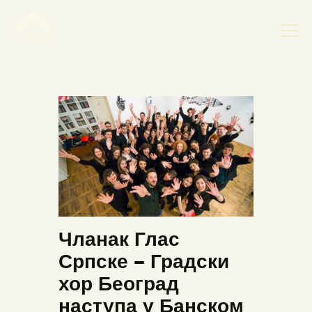
НАСЛОВНА
НОВОСТИ
НАЈАВА ДОГАЂАЈА
БАНСКИ ДВОР
ФОТОГРАФИЈЕ
ВИДЕО
Чланак Глас
КОНТАКТ
Српске – Градски
хор Београд
наступа у Банском