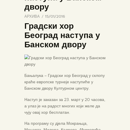
двору
АРХИВА
15/01/2016
Градски хор
Београд наступа у
Банском двору
Бањалука – Градски хор Београд у склопу
краће европске турнеје наступиће у
Банском двору Културном центру.
Наступ је заказан за 23. март у 20 часова,
а улаз је на радост многих који желе да
чују овај хор бесплатан.
На програму су дјела Мокрањца,
Моцарта, Милера, Кедрова, Аћимовића,