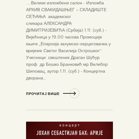
....Велики изложбени салон - Изложба
АРХИВ СВАКИДАШЊЕГ – СКЛАДИШТЕ
СЕЋАЊА академског
сликара АЛЕКСАНДРА
ДИМИТРИЈЕВИЋА (Србија) 1.11. (суб.) -
Вијећница у 19.00 часова Промоције
књиге „Епархија захумско-херцеговачка у
вријеме Светог Василија Острошког“
Учесници: свештеник Драган Шућур
проф. др Бошко Бранковић мр Велибор
Шиповац, аутор 1.11. (суб.) - Концертна
дворана…
ПРОЧИТАЈ ВИШЕ