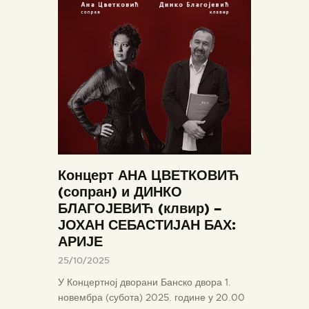
Концерт АНА ЦВЕТКОВИЋ
(сопран) и ДИНКО
БЛАГОЈЕВИЋ (клвир) –
ЈОХАН СЕБАСТИЈАН БАХ:
АРИЈЕ
25/10/2025
У Концертној дворани Банско двора 1.
новембра (субота) 2025. године у 20.00