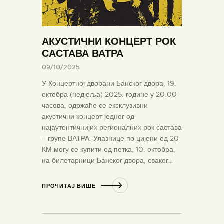
АКУСТИЧНИ КОНЦЕРТ РОК
САСТАВА ВАТРА
09/10/2025
У Концертној дворани Банског двора, 19.
октобра (недјеља) 2025. године у 20.00
часова, одржаће се ексклузивни
акустични концерт једног од
најаутентичнијих регионалних рок састава
– групе ВАТРА. Улазнице по цијени од 20
КМ могу се купити од петка, 10. октобра,
на билетарници Банског двора, сваког…
ПРОЧИТАЈ ВИШЕ