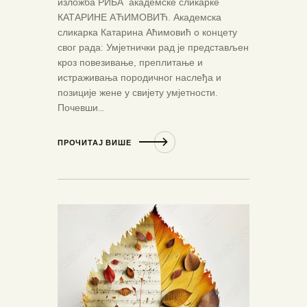
изложба РИБА академске сликарке
КАТАРИНЕ АЋИМОВИЋ. Академска
сликарка Катарина Аћимовић о концету
свог рада: Умјетнички рад је представљен
кроз повезивање, преплитање и
истраживања породичног наслеђа и
позиције жене у свијету умјетности.
Почевши…
ПРОЧИТАЈ ВИШЕ