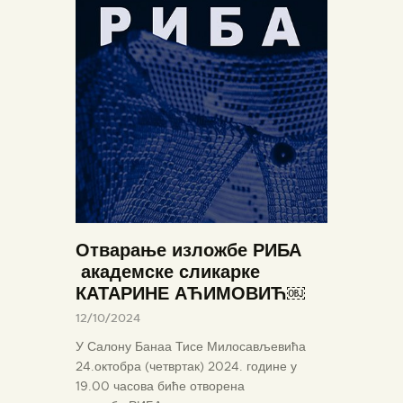
Отварање изложбе РИБА
академске сликарке
КАТАРИНЕ АЋИМОВИЋ￼
12/10/2024
У Салону Банаа Тисе Милосављевића
24.октобра (четвртак) 2024. године у
19.00 часова биће отворена