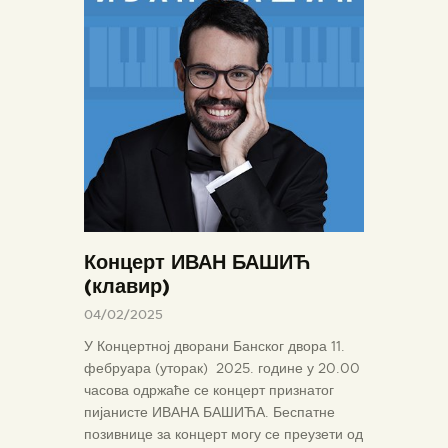
Концерт ИВАН БАШИЋ
(клавир)
04/02/2025
У Концертној дворани Банског двора 11.
фебруара (уторак) 2025. године у 20.00
часова одржаће се концерт признатог
пијанисте ИВАНА БАШИЋА. Беспатне
позивнице за концерт могу се преузети од