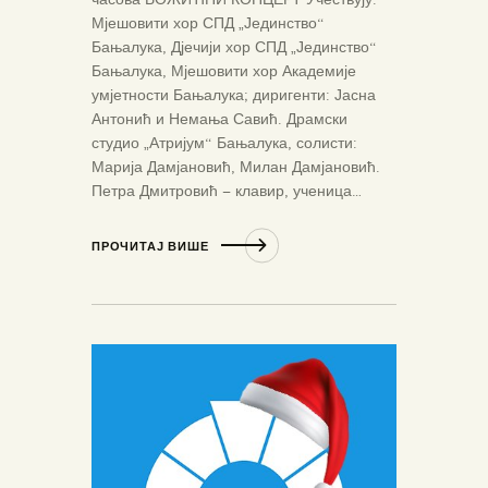
Мјешовити хор СПД „Јединство“
Бањалука, Дјечији хор СПД „Јединство“
Бањалука, Мјешовити хор Академије
умјетности Бањалука; диригенти: Јасна
Антонић и Немања Савић. Драмски
студио „Атријум“ Бањалука, солисти:
Марија Дамјановић, Милан Дамјановић.
Петра Дмитровић – клавир, ученица…
ПРОЧИТАЈ ВИШЕ