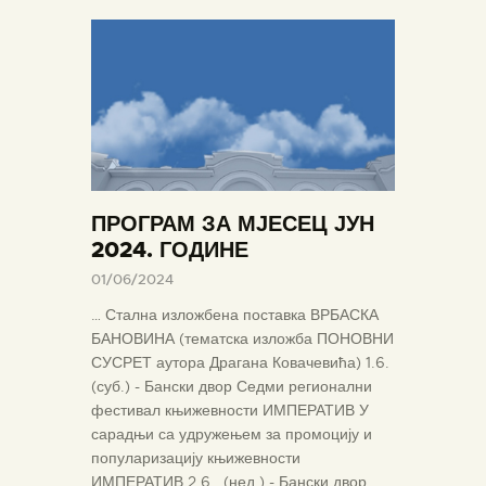
ПРОГРАМ ЗА МЈЕСЕЦ ЈУН
2024. ГОДИНЕ
01/06/2024
… Стална изложбена поставка ВРБАСКА
БАНОВИНА (тематска изложба ПОНОВНИ
СУСРЕТ аутора Драгана Ковачевића) 1.6.
(суб.) - Бански двор Седми регионални
фестивал књижевности ИМПЕРАТИВ У
сарадњи са удружењем за промоцију и
популаризацију књижевности
ИМПЕРАТИВ 2.6 . (нед.) - Бански двор