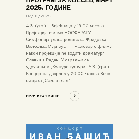
2025. ГОДИНЕ
02/03/2025
4.3. (уто.) - Вијећница у 19.00 часова
Пројекција филма НОСФЕРАТУ:
Симфонија ужаса редитеља Фридриха
Вилхелма Мурнауа Разговор о филму
након пројекције ће водити драматург
Славиша Радан. У сарадњи са
удружењем „Култура култури“ 5.3. (сри.) -
Концертна дворана у 20.00 часова Вече
смијеха „Секс и глад“…
ПРОЧИТАЈ ВИШЕ