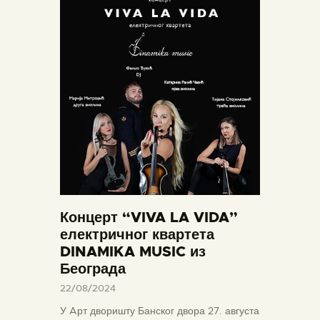
Концерт “VIVA LA VIDA”
електричног квартета
DINAMIKA MUSIC из
Београда
22/08/2024
У Aрт дворишту Банског двора 27. августа