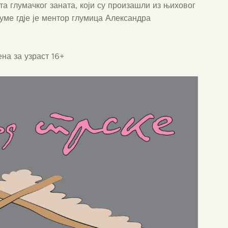
ата глумачког заната, који су произашли из њиховог
уме гдје је ментор глумица Александра
на за узраст 16+