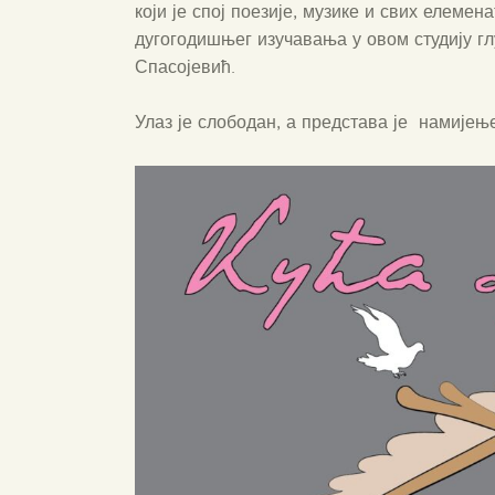
који је спој поезије, музике и свих елемен
дугогодишњег изучавања у овом студију гл
Спасојевић.
Улаз је слободан, а представа је намијење