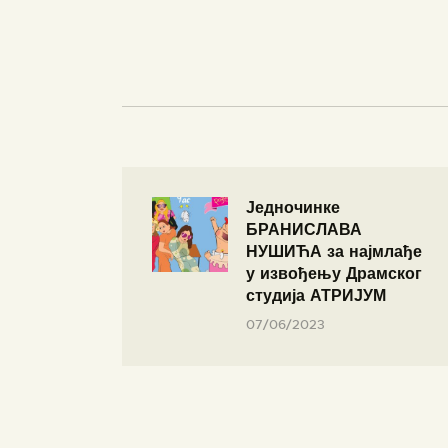
Једночинке
БРАНИСЛАВА
НУШИЋА за најмлађе
у извођењу Драмског
студија АТРИЈУМ
07/06/2023