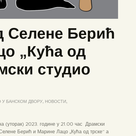
д Селене Берић
цо „Кућа од
мски студио
 У БАНСКОМ ДВОРУ
,
НОВОСТИ
,
на (уторак) 2023. године у 21.00 час Драмски
Селене Берић и Марине Лацо „Кућа од трске” а