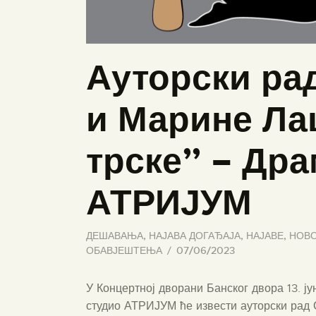
Ауторски ра
и Марине Ла
трске” – Дра
АТРИЈУМ
ДЕШАВАЊА
,
НАЈАВА ДОГАЂАЈА
,
НАЈАВЕ
,
НОВО
ОБАВЈЕШТЕЊА
07/06/2023
У Концертној дворани Банског двора 13. ју
студио АТРИЈУМ ће извести ауторски рад 