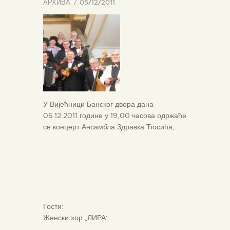
АРХИВА
05/12/2011
У Вијећници Банског двора дана
05.12.2011.године у 19,00 часова одржаће
се концерт Ансамбла Здравка Ћосића,
Гости:
Женски хор „ЛИРА“