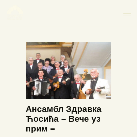
НАСЛОВНА
НОВОСТИ
НАЈАВА ДОГАЂАЈА
БАНСКИ ДВОР
ФОТОГРАФИЈЕ
ВИДЕО
КОНТАКТ
Ансамбл Здравка
Ћосића – Вече уз
прим –