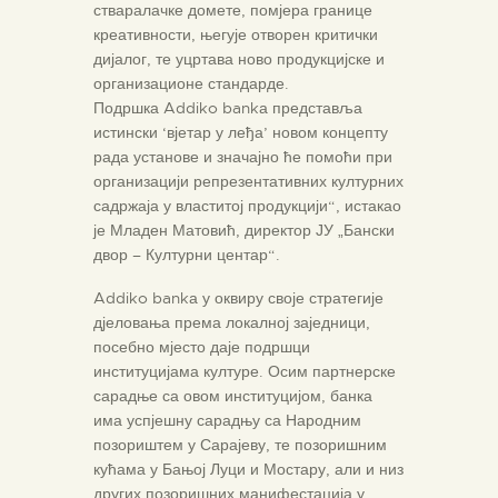
стваралачке домете, помјера границе
креативности, његује отворен критички
дијалог, те уцртава ново продукцијске и
организационе стандарде.
Подршка Addiko bankа представља
истински ‘вјетар у леђа’ новом концепту
рада установе и значајно ће помоћи при
организацији репрезентативних културних
садржаја у властитој продукцији“, истакао
је Младен Матовић, директор ЈУ „Бански
двор – Културни центар“.
Addiko bankа у оквиру своје стратегије
дјеловања према локалној заједници,
посебно мјесто даје подршци
институцијама културе. Осим партнерске
сарадње са овом институцијом, банка
има успјешну сарадњу са Народним
позориштем у Сарајеву, те позоришним
кућама у Бањој Луци и Мостару, али и низ
других позоришних манифестација у