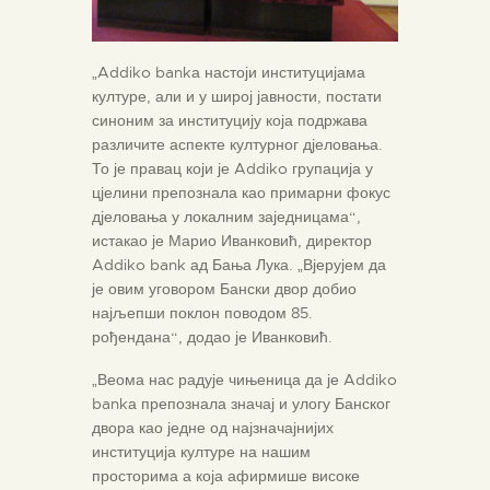
„Addiko bankа настоји институцијама
културе, али и у широј јавности, постати
синоним за институцију која подржава
различите аспекте културног дјеловања.
То је правац који је Addiko групација у
цјелини препознала као примарни фокус
дјеловања у локалним заједницама“,
истакао је Марио Иванковић, директор
Addiko bank ад Бања Лука. „Вјерујем да
је овим уговором Бански двор добио
најљепши поклон поводом 85.
рођендана“, додао је Иванковић.
„Веома нас радује чињеница да је Addiko
bankа препознала значај и улогу Банског
двора као једне од најзначајнијих
институција културе на нашим
просторима а која афирмише високе