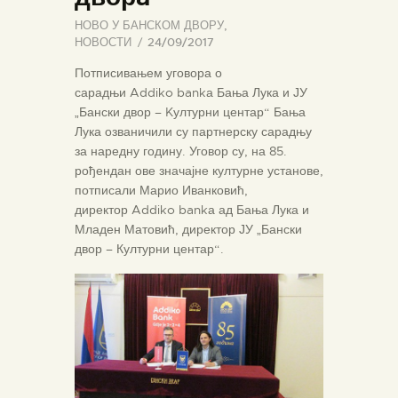
НОВО У БАНСКОМ ДВОРУ
,
НОВОСТИ
24/09/2017
Потписивањем уговора о
сарадњи Addiko bankа Бања Лука и ЈУ
„Бански двор – Kултурни центар“ Бања
Лука озваничили су партнерску сарадњу
за наредну годину. Уговор су, на 85.
рођендан ове значајне културне установе,
потписали Марио Иванковић,
директор Addiko bankа ад Бања Лука и
Младен Матовић, директор ЈУ „Бански
двор – Културни центар“.