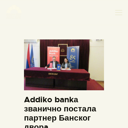
НАСЛОВНА
НОВОСТИ
НАЈАВА ДОГАЂАЈА
БАНСКИ ДВОР
ФОТОГРАФИЈЕ
ВИДЕО
Addiko bankа
КОНТАКТ
званично постала
партнер Банског
дворa