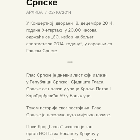
Српске
АРХИВА
02/10/2014
У Концертној дворани 18. децембра 2014.
године (четвртак) у 20,00 часова
одржаће се „60. избор најбољег
спортисте за 2014. годину“, у сарадњи са
Гласом Српске.
***
Глас Српске је дневни лист који излази
у Републици Српској. Сједиште Гласа
Српске се налази у улици Краља Петра I
Карађорђевића 59 у Бањалуци.
Током историје свог постојања, Глас
Српске је неколико пута мијењао називе.
Први број „Гласа“ изашао је као
орган НОП-а за Босанску Крајину у