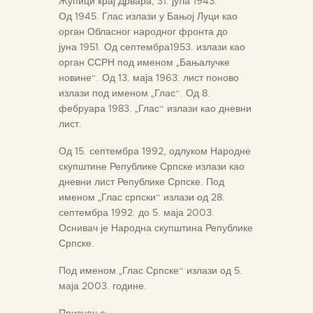
Жупици крај Дрвара, 31. јула 1943.
Од 1945. Глас излази у Бањој Луци као
орган Обласног народног фронта до
јуна 1951. Од септембра1953. излази као
орган ССРН под именом „Бањалучке
новине“. Од 13. маја 1963. лист поново
излази под именом „Глас“. Од 8.
фебруара 1983. „Глас“ излази као дневни
лист.
Од 15. септембра 1992, одлуком Народне
скупштине Републике Српске излази као
дневни лист Републике Српске. Под
именом „Глас српски“ излази од 28.
септембра 1992. до 5. маја 2003.
Оснивач је Народна скупштина Републике
Српске.
Под именом „Глас Српске“ излази од 5.
маја 2003. године.
Признања: