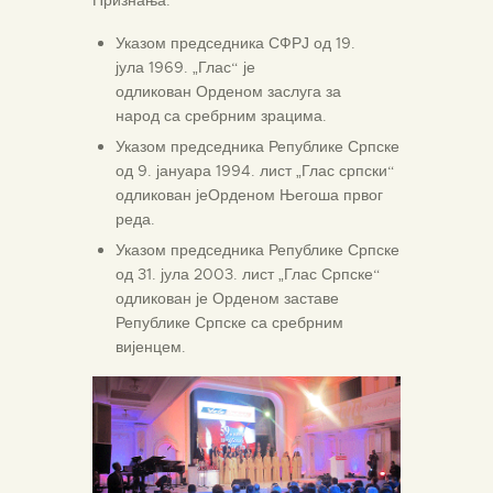
Указом председника СФРЈ од 19.
јула 1969. „Глас“ је
одликован Орденом заслуга за
народ са сребрним зрацима.
Указом председника Републике Српске
од 9. јануара 1994. лист „Глас српски“
одликован јеОрденом Његоша првог
реда.
Указом председника Републике Српске
од 31. јула 2003. лист „Глас Српске“
одликован је Орденом заставе
Републике Српске са сребрним
вијенцем.