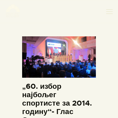
НАСЛОВНА
НОВОСТИ
НАЈАВА ДОГАЂАЈА
БАНСКИ ДВОР
ФОТОГРАФИЈЕ
ВИДЕО
„60. избор
КОНТАКТ
најбољег
спортисте за 2014.
годину“- Глас