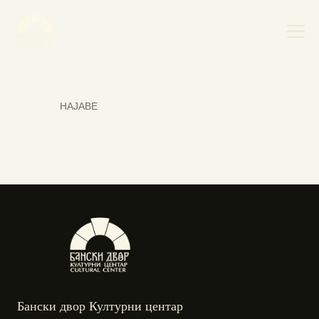
НАЈАВЕ
НАСЛОВНА
НОВОСТИ
НАЈАВА ДОГАЂАЈА
БАНСКИ ДВОР
ФОТОГРАФИЈЕ
ВИДЕО
КОНТАКТ
Бански двор Културни центар